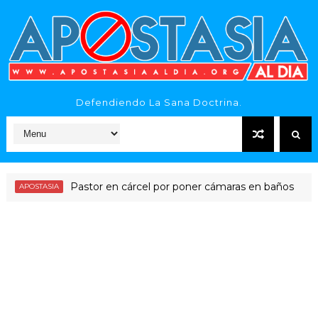
Defendiendo La Sana Doctrina.
Pastor en cárcel por poner cámaras en baños
OSTASIA
NOTICI