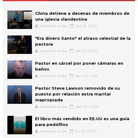
China detiene a decenas de miembros de
una iglesia clandestina
Apostasia al dia
Oct 12, 2025
"Era dinero Santo" el atraco celestial de la
pastora
Apostasia al dia
Feb 22, 2025
Pastor en cárcel por poner cámaras en
baños
Apostasia al dia
Jan 06, 2025
Pastor Steve Lawson removido de su
puesto por relación extra marital
inapropiada
Apostasia al dia
Sept 19, 2024
El libro más vendido en EE.UU es una guía
para pedófilos
Apostasia al dia
Jul 25, 2024