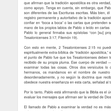
que afirman que la tradición apostólica es otra verda
como apoyo. Tenga en cuenta, sin embargo, que Pablo
son diferentes de las Escrituras escritas. Más bien, é
registro permanente y autoritativo de la tradición apo
confiar en “boca a boca” o las cartas que pretenden 
mano de los propios labios de Pablo o leído en cartas 
Pablo lo general firmaba sus epístolas “con [su] pr
Tesalonicenses 3:17; Filemón 19).
Con esto en mente, 2 Tesalonicenses 2:15 no puede 
espiritualmente extra-bíblica de “tradición apostólica,
el punto de Pablo fue que los Tesalonicenses deben t
recibido de su propia pluma. Ese cuerpo de verdad —l
examinar todas las cosas. Otros dos versículos lo 
hermanos, os mandamos en el nombre de nuestro S
desordenadamente, y no según la doctrina que recibi
obedece nuestra enseñanza en esta carta, señalad al ta
Por lo tanto, Pablo está afirmando que la Biblia es el 
evaluar los mensajes que afirman ser la verdad de Dios
El llamado de Pablo a examinar la verdad no es más