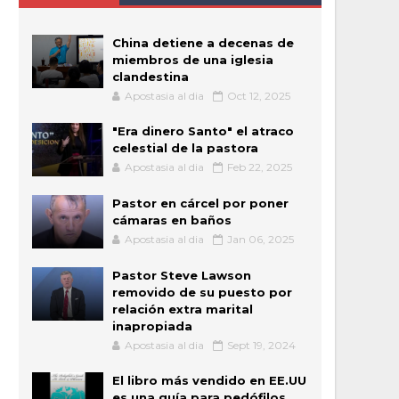
China detiene a decenas de
miembros de una iglesia
clandestina
Apostasia al dia
Oct 12, 2025
"Era dinero Santo" el atraco
celestial de la pastora
Apostasia al dia
Feb 22, 2025
Pastor en cárcel por poner
cámaras en baños
Apostasia al dia
Jan 06, 2025
Pastor Steve Lawson
removido de su puesto por
relación extra marital
inapropiada
Apostasia al dia
Sept 19, 2024
El libro más vendido en EE.UU
es una guía para pedófilos