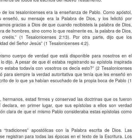
io de los tesalonicenses era la enseñanza de Pablo. Como apóstol,
 enseñó, su mensaje era la Palabra de Dios, y los felicitó por
amos gracias a Dios de que cuando recibisteis la palabra de Dios,
bra de hombres, sino como lo que realmente es, la palabra de Dios,
reéis.” (1 Tesalonicenses 2:13). Por otra parte, dijo que los
idad del Señor Jesús” (1 Tesalonicenses 4:2).
mismo cuerpo de verdad que está disponible para nosotros en el
ijo. A pesar de que él estaba registrando su epístola inspirada
yo estaba todavía con vosotros os decía esto?” (2 Tesalonicenses
ró para siempre la verdad autoritativa que tenía que les enseñó en
scrito de lo que ya habían escuchado de la propia boca de Pablo (1
, hermanos, estad firmes y conservad las doctrinas que os fueron
í declara, en primer lugar, que sus epístolas a ellos son verdad
ación clara de que el mismo Pablo consideraba estas epístolas como
“tradiciones” apostólicas con la Palabra escrita de Dios. Las
 se registran para todas las épocas en el texto de la Escritura. Los