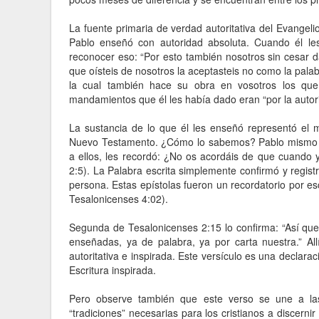
La fuente primaria de verdad autoritativa del Evangel
Pablo enseñó con autoridad absoluta. Cuando él les
reconocer eso: “Por esto también nosotros sin cesar d
que oísteis de nosotros la aceptasteis no como la pala
la cual también hace su obra en vosotros los que c
mandamientos que él les había dado eran “por la autor
La sustancia de lo que él les enseñó representó el 
Nuevo Testamento. ¿Cómo lo sabemos? Pablo mismo lo d
a ellos, les recordó: ¿No os acordáis de que cuando 
2:5). La Palabra escrita simplemente confirmó y regist
persona. Estas epístolas fueron un recordatorio por e
Tesalonicenses 4:02).
Segunda de Tesalonicenses 2:15 lo confirma: “Así que
enseñadas, ya de palabra, ya por carta nuestra.” All
autoritativa e inspirada. Este versículo es una declar
Escritura inspirada.
Pero observe también que este verso se une a las 
“tradiciones” necesarias para los cristianos a discernir