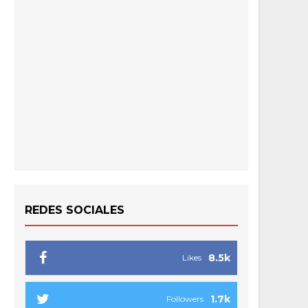
REDES SOCIALES
8.5k
Likes
1.7k
Followers