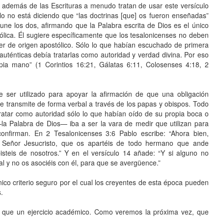
d, además de las Escrituras a menudo tratan de usar este versículo
 no está diciendo que “las doctrinas [que] os fueron enseñadas”
l une los dos, afirmando que la Palabra escrita de Dios es el único
stólica. Él sugiere específicamente que los tesalonicenses no deben
ser de origen apostólico. Sólo lo que habían escuchado de primera
auténticas debía tratarlas como autoridad y verdad divina. Por eso
opia mano” (1 Corintios 16:21, Gálatas 6:11, Colosenses 4:18, 2
ser utilizado para apoyar la afirmación de que una obligación
” se transmite de forma verbal a través de los papas y obispos. Todo
ratar como autoridad sólo lo que habían oído de su propia boca o
a Palabra de Dios— iba a ser la vara de medir que utilizan para
confirman. En 2 Tesalonicenses 3:6 Pablo escribe: “Ahora bien,
eñor Jesucristo, que os apartéis de todo hermano que ande
steis de nosotros.” Y en el versículo 14 añade: “Y si alguno no
l y no os asociéis con él, para que se avergüence.”
único criterio seguro por el cual los creyentes de esta época pueden
.
 que un ejercicio académico. Como veremos la próxima vez, que