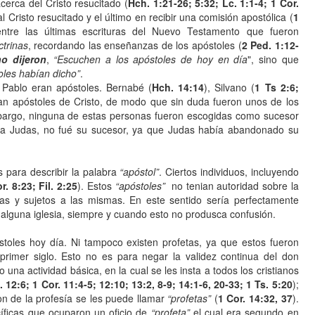
cerca del Cristo resucitado (
Hch. 1:21-26; 5:32; Lc. 1:1-4; 1 Cor.
al Cristo resucitado y el último en recibir una comisión apostólica (
1
entre las últimas escrituras del Nuevo Testamento que fueron
ctrinas
, recordando las enseñanzas de los apóstoles (
2 Ped. 1:12-
no dijeron
,
“Escuchen a los apóstoles de hoy en día
", sino que
oles habían dicho”
.
Pablo eran apóstoles. Bernabé (
Hch. 14:14
), Silvano (
1 Ts 2:6;
ran apóstoles de Cristo, de modo que sin duda fueron unos de los
bargo, ninguna de estas personas fueron escogidas como sucesor
 a Judas, no fué su sucesor, ya que Judas había abandonado su
 para describir la palabra
“apóstol”
. Ciertos individuos, incluyendo
r. 8:23; Fil. 2:25
). Estos
“apóstoles”
no tenian autoridad sobre la
sias y sujetos a las mismas. En este sentido sería perfectamente
 alguna iglesia, siempre y cuando esto no produsca confusión.
stoles hoy día. Ni tampoco existen profetas, ya que estos fueron
 primer siglo. Esto no es para negar la validez continua del don
o una actividad básica, en la cual se les insta a todos los cristianos
 12:6; 1 Cor. 11:4-5; 12:10; 13:2, 8-9; 14:1-6, 20-33; 1 Ts. 5:20
);
n de la profesía se les puede llamar
“profetas”
(
1 Cor. 14:32, 37
).
íficas que ocuparon un oficio de
“profeta”
el cual era segundo en