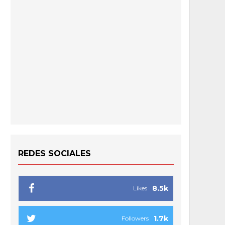
REDES SOCIALES
8.5k
Likes
1.7k
Followers