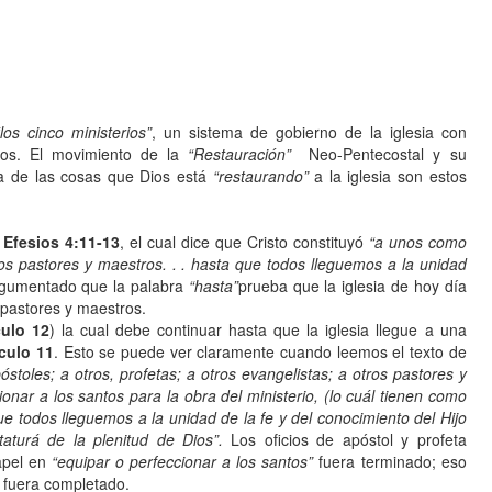
los cinco ministerios”
, un sistema de gobierno de la iglesia con
tros. El movimiento de la
“Restauración”
Neo-Pentecostal y su
a de las cosas que Dios está
“restaurando”
a la iglesia son estos
Efesios 4:11-13
, el cual dice que Cristo constituyó
“a unos como
tros pastores y maestros. . . hasta que todos lleguemos a la unidad
gumentado que la palabra
“hasta”
prueba que la iglesia de hoy día
, pastores y maestros.
culo 12
) la cual debe continuar hasta que la iglesia llegue a una
ículo 11
. Esto se puede ver claramente cuando leemos el texto de
stoles; a otros, profetas; a otros evangelistas; a otros pastores y
ionar a los santos para la obra del ministerio, (lo cuál tienen como
ue todos lleguemos a la unidad de la fe y del conocimiento del Hijo
aturá de la plenitud de Dios”.
Los oficios de apóstol y profeta
apel en
“equipar o perfeccionar a los santos”
fuera terminado; eso
 fuera completado.