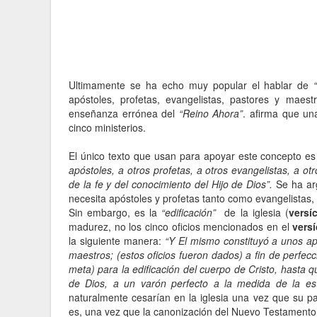
Ultimamente se ha echo muy popular el hablar de
“
apóstoles, profetas, evangelistas, pastores y maes
enseñanza errónea del
“Reino Ahora”
. afirma que un
cinco ministerios.
El único texto que usan para apoyar este concepto es
apóstoles, a otros profetas, a otros evangelistas, a o
de la fe y del conocimiento del Hijo de Dios”.
Se ha ar
necesita apóstoles y profetas tanto como evangelistas
Sin embargo, es la
“edificación”
de la iglesia (
versí
madurez, no los cinco oficios mencionados en el
vers
la siguiente manera:
“Y El mismo constituyó a unos apó
maestros; (estos oficios fueron dados) a fin de perfecc
meta) para la edificación del cuerpo de Cristo, hasta q
de Dios, a un varón perfecto a la medida de la est
naturalmente cesarían en la iglesia una vez que su p
es, una vez que la canonización del Nuevo Testamento