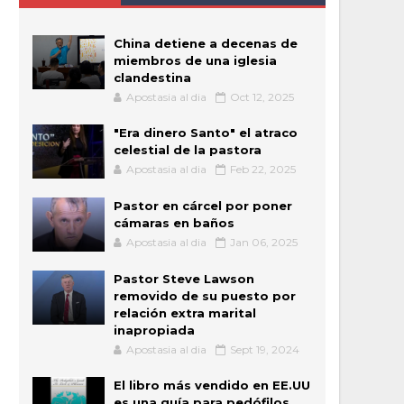
China detiene a decenas de
miembros de una iglesia
clandestina
Apostasia al dia
Oct 12, 2025
"Era dinero Santo" el atraco
celestial de la pastora
Apostasia al dia
Feb 22, 2025
Pastor en cárcel por poner
cámaras en baños
Apostasia al dia
Jan 06, 2025
Pastor Steve Lawson
removido de su puesto por
relación extra marital
inapropiada
Apostasia al dia
Sept 19, 2024
El libro más vendido en EE.UU
es una guía para pedófilos