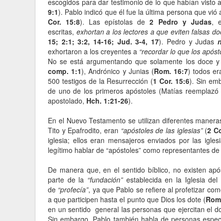
escogidos para dar testimonio de lo que habían visto a
9:1
). Pablo indicó que él fue la última persona que vió 
Cor. 15:8
). Las epístolas de
2 Pedro y Judas
, 
escritas,
exhortan a los lectores a que eviten falsas do
15; 2:1; 3:2, 14-16; Jud. 3-4, 17
). Pedro y Judas
exhortaron a los creyentes a
“recordar lo que los apóst
No se está argumentando que solamente los doce y 
comp. 1:1
), Andrónico y Junias (
Rom. 16:7
) todos e
500 testigos de la Resurrección (
1 Cor. 15:6
). Sin em
de uno de los primeros apóstoles (Matías reemplazó
apostolado,
Hch. 1:21-26
).
En el Nuevo Testamento se utilizan diferentes maneras
Tito y Epafrodito, eran
“apóstoles de las iglesias”
(
2 Co
iglesia; ellos eran mensajeros enviados por las igle
legítimo hablar de “apóstoles” como representantes de
De manera que, en el sentido bíblico, no existen apó
parte de la
“fundación”
establecida en la Iglesia del
de
“profecía”
, ya que Pablo se refiere al profetizar com
a que participen hasta el punto que Dios los dote (
Rom.
en un sentido general las personas que ejercitan el do
Sin embargo, Pablo también habla de personas espec