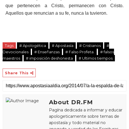
que pertenecen a Cristo, permanecen con Cristo.
Aquellos que renuncian a su fe, nunca la tuvieron.
Tags
# Apologética
# Apostasía
# Cristianos
#
Devocionales
# Enseñanzas
# Falso Profeta.
# falsos
maestros
# imposición deshonesta
# Ultimos tiempos
Share This
About DR.FM
Pagína dedicada a informar y educar
apologeticamente sobre temas de
apostasía y todo material no
apegado a verdad de las Escrituras.