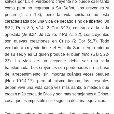
salvos por Él, el verdadero creyente no puede caer tanto
como para no regresar a Su Señor. Los creyentes sí
pecan (1 Jn 1:8), pero la vida cristiana no está
caracterizada por una vida de pecado sino de libertad (Jn
8:32, Rom 8:9, v.14, 2 Cor 3:17), contraria a la vida
apostata (Jn 8:34, Jd 1:5-25, 2 Pd 2:1-22). Los creyentes
son nuevas creaciones en Cristo (2 Cor 5:17). Todo
verdadero creyente tiene el Espíritu Santo en lo interno
de su ser, y es Él quien produce el buen fruto (Gál 5:22-
23). La vida de un creyente debe ser una vida
transformada. Los creyentes son perdonados en la base
del arrepentimiento, sin importar cuántas veces pequen
(Heb 10:14-17), pero al mismo tiempo, los creyentes
deben vivir una vida cada vez más santa, a medida que
crecen más cerca de Dios y son más semejantes a Cristo,
cosa que es imposible si se sigue la doctrina equivocada.
Todo creyente debe tener serias dudas acerca de una