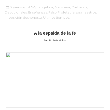
12 years ago
Apologética,
Apostasía,
Cristianos,
Devocionales,
Enseñanzas,
Falso Profeta.,
falsos maestros,
imposición deshonesta,
Ultimos tiempos,
A la espalda de la fe
Por: Dr. Félix Muñoz