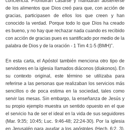
conciencia. Prohibirán casarse y mandarán abstenerse
de los alimentos que Dios creó para que, con acción de
gracias, participasen de ellos los que creen y han
conocido la verdad. Porque todo lo que Dios ha creado
es bueno, y no hay que rechazar nada cuando es recibido
con acción de gracias pues es santificado por medio de la
palabra de Dios y de la oración - 1 Tim 4:1-5 (BMH)".
En esta carta, el Apóstol también menciona otro tipo de
servidores en la iglesia llamados diáconos (diakonos). En
su contexto original, este término se utilizaba para
referirse a las personas que realizaban los servicios más
sencillos o de poca estima en la sociedad, tales como
servir las mesas. Sin embargo, la enseñanza de Jesús y
su propio ejemplo muestra un sentido opuesto en el que
el servicio ha de ser el ideal en la vida de sus
seguidores
(
Mar. 9:35
;
10:45
;
Luc. 9:46-48
;
22:24-30
). Por la iglesia
en Jerusalén para ayudar a los apóstoles (
Hech. 6:2, 3
).