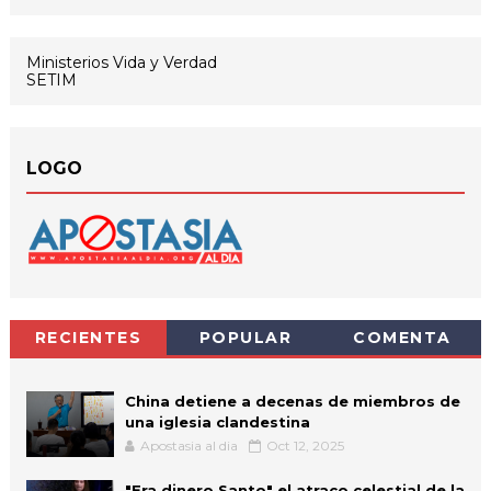
Ministerios Vida y Verdad
SETIM
LOGO
RECIENTES
POPULAR
COMENTA
China detiene a decenas de miembros de
una iglesia clandestina
Apostasia al dia
Oct 12, 2025
"Era dinero Santo" el atraco celestial de la