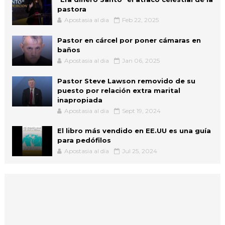
pastora
Apostasia al dia
Feb 22, 2025
Pastor en cárcel por poner cámaras en
baños
Apostasia al dia
Jan 06, 2025
Pastor Steve Lawson removido de su
puesto por relación extra marital
inapropiada
Apostasia al dia
Sept 19, 2024
El libro más vendido en EE.UU es una guía
para pedófilos
Apostasia al dia
Jul 25, 2024