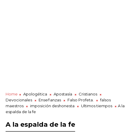
Home
Apologética
Apostasía
Cristianos
Devocionales
Enseñanzas
Falso Profeta.
falsos
maestros
imposición deshonesta
Ultimos tiempos
A la
espalda de la fe
A la espalda de la fe