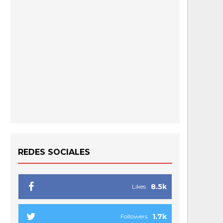
REDES SOCIALES
8.5k
Likes
1.7k
Followers