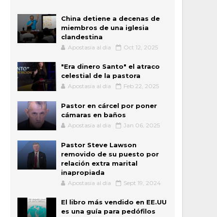
China detiene a decenas de
miembros de una iglesia
clandestina
Apostasia al dia
Oct 12, 2025
"Era dinero Santo" el atraco
celestial de la pastora
Apostasia al dia
Feb 22, 2025
Pastor en cárcel por poner
cámaras en baños
Apostasia al dia
Jan 06, 2025
Pastor Steve Lawson
removido de su puesto por
relación extra marital
inapropiada
Apostasia al dia
Sept 19, 2024
El libro más vendido en EE.UU
es una guía para pedófilos