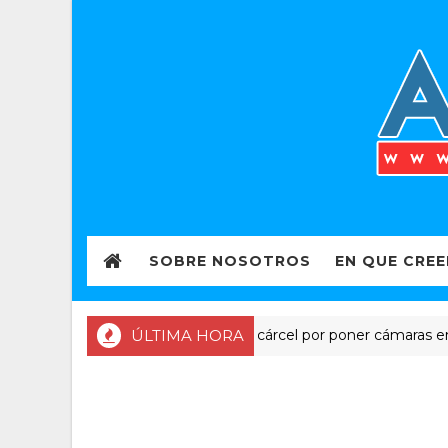
SOBRE NOSOTROS
EN QUE CRE
ÚLTIMA HORA
Pastor en cárcel por poner cámaras en baño
APOSTASIA