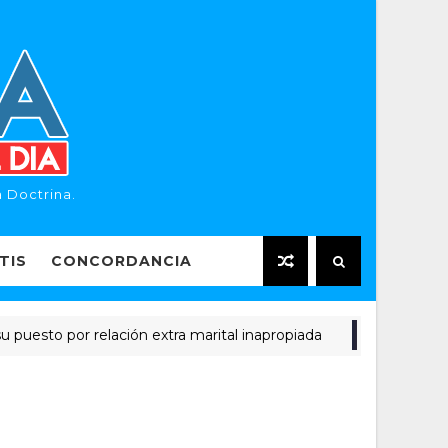
 Doctrina.
TIS
CONCORDANCIA
 por relación extra marital inapropiada
El
APOSTASIA