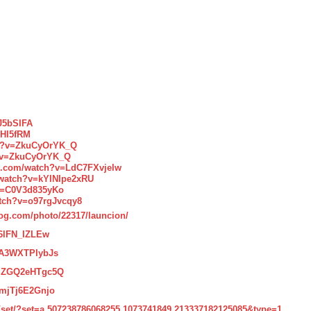
J5bSIFA
HHI5fRM
ch?v=ZkuCyOrYK_Q
h?v=ZkuCyOrYK_Q
e.com/watch?v=LdC7FXvjelw
/watch?v=kYINIpe2xRU
v=C0V3d835yKo
tch?v=o97rgJvcqy8
log.com/photo/22317/launcion/
o6lFN_IZLEw
=A3WXTPIybJs
v=ZGQ2eHTgc5Q
=mjTj6E2Gnjo
/set/?set=a.507238786068255.1073741849.213337182125085&type=1