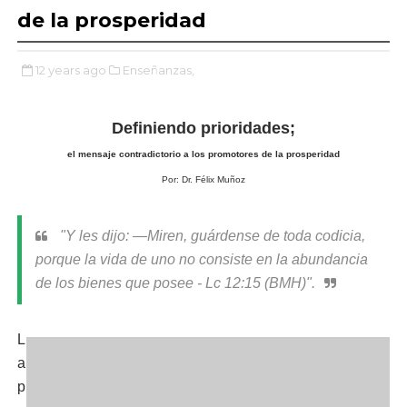
de la prosperidad
12 years ago
Enseñanzas,
Definiendo prioridades;
el mensaje contradictorio a los promotores de la prosperidad
Por: Dr. Félix Muñoz
"Y les dijo:
—Miren, guárdense de toda codicia,
porque la vida de uno no consiste en la abundancia
de los bienes que posee - Lc 12:15 (BMH)".
L
a
p