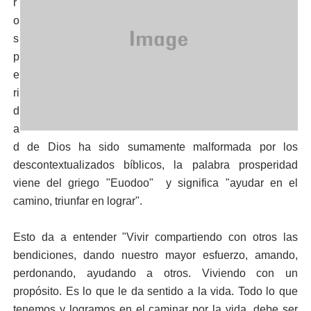
r
o
s
p
e
ri
d
a
d de Dios ha sido sumamente malformada por los
descontextualizados bíblicos, la palabra prosperidad
viene del griego "Euodoo" y significa "ayudar en el
camino, triunfar en lograr".
Esto da a entender "Vivir compartiendo con otros las
bendiciones, dando nuestro mayor esfuerzo, amando,
perdonando, ayudando a otros. Viviendo con un
propósito. Es lo que le da sentido a la vida. Todo lo que
tenemos y logramos en el caminar por la vida, debe ser