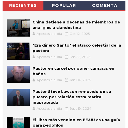
RECIENTES
POPULAR
COMENTA
China detiene a decenas de miembros de
una iglesia clandestina
Apostasia al dia
Oct 12, 2025
"Era dinero Santo" el atraco celestial de la
pastora
Apostasia al dia
Feb 22, 2025
Pastor en cárcel por poner cámaras en
baños
Apostasia al dia
Jan 06, 2025
Pastor Steve Lawson removido de su
puesto por relación extra marital
inapropiada
Apostasia al dia
Sept 19, 2024
El libro más vendido en EE.UU es una guía
para pedófilos