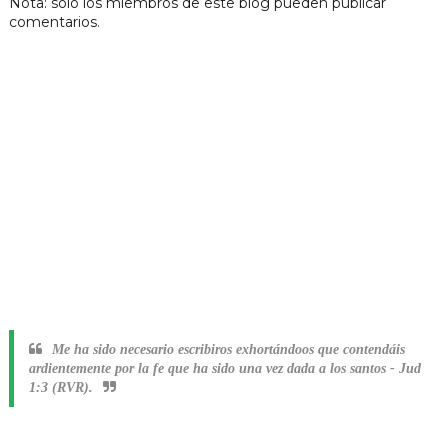
Nota: sólo los miembros de este blog pueden publicar
comentarios.
Me ha sido necesario escribiros exhortándoos que contendáis
ardientemente por la fe que ha sido una vez dada a los santos
-
Jud
1:3 (RVR).