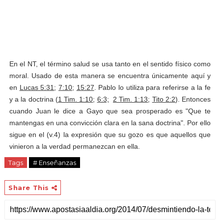
En el NT, el término salud se usa tanto en el sentido físico como
moral. Usado de esta manera se encuentra únicamente aquí y
en
Lucas 5:31
;
7:10
;
15:27
. Pablo lo utiliza para referirse a la fe
y a la doctrina (
1 Tim. 1:10
;
6:3;
2 Tim. 1:13
;
Tito 2:2
). Entonces
cuando Juan le dice a Gayo que sea prosperado es "Que te
mantengas en una convicción clara en la sana doctrina". Por ello
sigue en el (v.4) la expresión que su gozo es que aquellos que
vinieron a la verdad permanezcan en ella.
Tags
# Enseñanzas
Share This