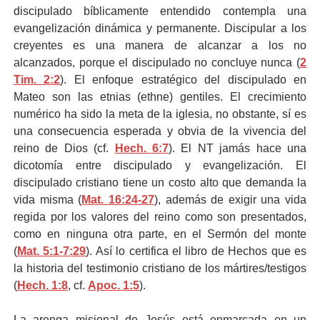
discipulado bíblicamente entendido contempla una
evangelización dinámica y permanente. Discipular a los
creyentes es una manera de alcanzar a los no
alcanzados, porque el discipulado no concluye nunca (
2
Tim. 2:2
). El enfoque estratégico del discipulado en
Mateo son las etnias (ethne) gentiles. El crecimiento
numérico ha sido la meta de la iglesia, no obstante, sí es
una consecuencia esperada y obvia de la vivencia del
reino de Dios (cf.
Hech. 6:7
). El NT jamás hace una
dicotomía entre discipulado y evangelización. El
discipulado cristiano tiene un costo alto que demanda la
vida misma (
Mat. 16:24-27
), además de exigir una vida
regida por los valores del reino como son presentados,
como en ninguna otra parte, en el Sermón del monte
(
Mat. 5:1-7:29
). Así lo certifica el libro de Hechos que es
la historia del testimonio cristiano de los mártires/testigos
(
Hech. 1:8
, cf.
Apoc. 1:5
).
La arenga misional de Jesús está enmarcada en un