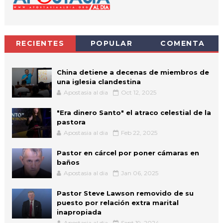
RECIENTES
POPULAR
COMENTA
China detiene a decenas de miembros de
una iglesia clandestina
Apostasia al dia
Oct 12, 2025
"Era dinero Santo" el atraco celestial de la
pastora
Apostasia al dia
Feb 22, 2025
Pastor en cárcel por poner cámaras en
baños
Apostasia al dia
Jan 06, 2025
Pastor Steve Lawson removido de su
puesto por relación extra marital
inapropiada
Apostasia al dia
Sept 19, 2024