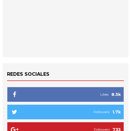
REDES SOCIALES
8.5k
Likes
1.7k
Followers
735
Followers