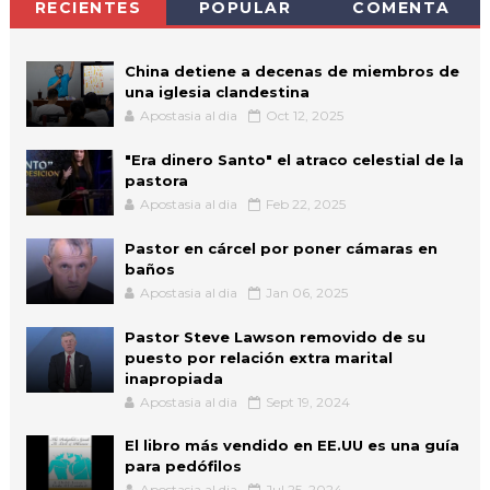
RECIENTES
POPULAR
COMENTA
China detiene a decenas de miembros de
una iglesia clandestina
Apostasia al dia
Oct 12, 2025
"Era dinero Santo" el atraco celestial de la
pastora
Apostasia al dia
Feb 22, 2025
Pastor en cárcel por poner cámaras en
baños
Apostasia al dia
Jan 06, 2025
Pastor Steve Lawson removido de su
puesto por relación extra marital
inapropiada
Apostasia al dia
Sept 19, 2024
El libro más vendido en EE.UU es una guía
para pedófilos
Apostasia al dia
Jul 25, 2024