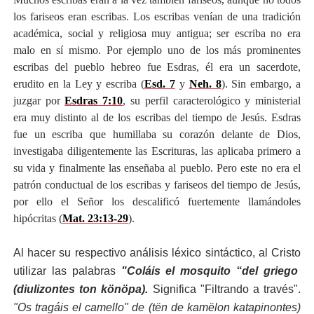
los fariseos eran escribas. Los escribas venían de una tradición
académica, social y religiosa muy antigua; ser escriba no era
malo en sí mismo. Por ejemplo uno de los más prominentes
escribas del pueblo hebreo fue Esdras, él era un sacerdote,
erudito en la Ley y escriba (
Esd. 7
y
Neh. 8
). Sin embargo, a
juzgar por
Esdras 7:10
, su perfil caracterológico y ministerial
era muy distinto al de los escribas del tiempo de Jesús. Esdras
fue un escriba que humillaba su corazón delante de Dios,
investigaba diligentemente las Escrituras, las aplicaba primero a
su vida y finalmente las enseñaba al pueblo. Pero este no era el
patrón conductual de los escribas y fariseos del tiempo de Jesús,
por ello el Señor los descalificó fuertemente llamándoles
hipócritas (
Mat. 23:13-29
).
Al hacer su respectivo análisis léxico sintáctico, al Cristo
utilizar las palabras
"Coláis el mosquito “del griego
(diulizontes ton könöpa).
Significa "Filtrando a través".
"Os tragáis el camello" de (tën de kamëlon katapinontes)