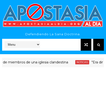
Defendiendo La Sana Doctrina.
embros de una iglesia clandestina
"Era dinero Sant
NOTICIAS