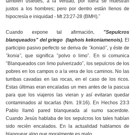
también ustedes, a la verdad, por fuera se muestran
justos a los hombres; pero por dentro están llenos de
hipocresía e iniquidad - Mt 23:27-28 (BMH)."
Cuando expone tal afirmación,
"Sepulcros
blanqueados" del griego (taphois kekoniamenois).
El
participio pasivo perfecto se deriva de
"koniaö"
, y éste de
"konia"
, que significa "polvo o limo". En si comunica
"Blanqueados con limo pulverizado", los sepulcros de los
pobres en los campos o a la vera de los caminos. No las
tumbas cavadas en las rocas, en el caso de los ricos.
Estas últimas eran encaladas un mes antes de la pascua
para que los viajeros las vieran y así evitaran quedar
contaminados al tocarlas (Nm. 19:16). En Hechos 23:3
Pablo llamó pared blanqueada al sumo sacerdote.
Cuando Jesús hablaba de los sepulcros los tales habían
sido recién encalados. En la actualidad hablamos de
blanquear algo que moralmente es malo.