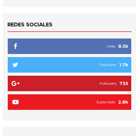
REDES SOCIALES
8.5k
Likes
1.7k
Followers
735
Followers
2.8k
Subscribes