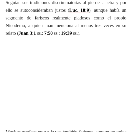
Seguían sus tradiciones discriminatorias al pie de la letra y por
ello se autoconsideraban justos (
Luc. 18:9
), aunque había un
segmento de fariseos realmente piadosos como el propio
Nicodemo, a quien Juan menciona al menos tres veces en su
relato (
Juan 3:1
ss.;
7:50
ss.;
19:39
ss.).
Muchos escribas eran a la vez también fariseos, aunque no todos