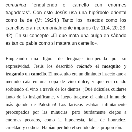
comunica
"engullendo el camello con enormes
tragaderas". Con esto Jesús usa una hipérbole oriental
como la de (Mt 19:24.) Tanto los insectos como los
camellos eran ceremonialmente impuros (Lv. 11:4, 20, 23,
42). En su concepto «El que mata una pulga en sábado
es tan culpable como si matara un camello».
Empleando una figura de lenguaje insuperada por su
expresividad, Jesús los describió
colando
el mosquito
y
tragando
un
camello
. El mosquito era un diminuto insecto que a
menudo caía en una copa de vino dulce, y que era colado
sorbiendo el vino a través de los dientes. ¡Qué ridiculez cuidarse
tanto de lo insignificante, y luego tragarse el animal inmundo
más grande de Palestina! Los fariseos estaban infinitamente
preocupados por las minucias, pero burdamente ciegos a
enormes pecados, como la hipocresía, falta de honradez,
crueldad y codicia. Habían perdido
el
sentido
de la
proporción
.