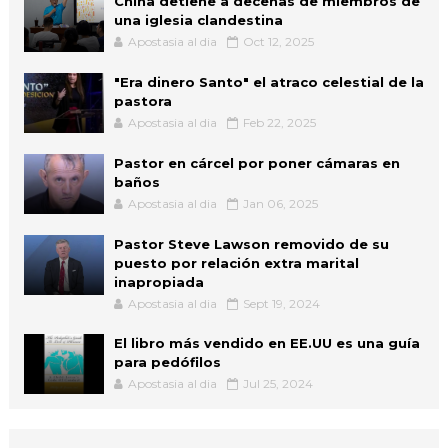
China detiene a decenas de miembros de
una iglesia clandestina
Apostasia al dia
Oct 12, 2025
"Era dinero Santo" el atraco celestial de la
pastora
Apostasia al dia
Feb 22, 2025
Pastor en cárcel por poner cámaras en
baños
Apostasia al dia
Jan 06, 2025
Pastor Steve Lawson removido de su
puesto por relación extra marital
inapropiada
Apostasia al dia
Sept 19, 2024
El libro más vendido en EE.UU es una guía
para pedófilos
Apostasia al dia
Jul 25, 2024