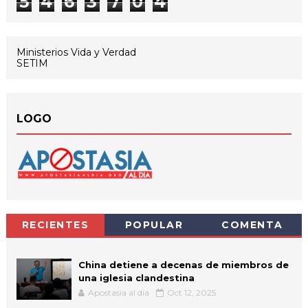
5
4
6
3
7
0
4
Ministerios Vida y Verdad
SETIM
LOGO
RECIENTES
POPULAR
COMENTA
China detiene a decenas de miembros de
una iglesia clandestina
Apostasia al dia
Oct 12, 2025