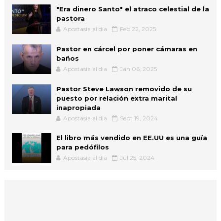
"Era dinero Santo" el atraco celestial de la
pastora
Apostasia al dia
Feb 22, 2025
Pastor en cárcel por poner cámaras en
baños
Apostasia al dia
Jan 06, 2025
Pastor Steve Lawson removido de su
puesto por relación extra marital
inapropiada
Apostasia al dia
Sept 19, 2024
El libro más vendido en EE.UU es una guía
para pedófilos
Apostasia al dia
Jul 25, 2024