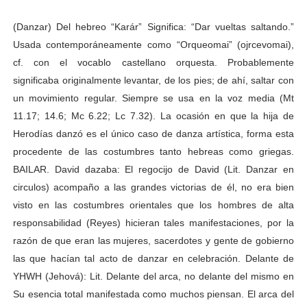
(Danzar) Del hebreo “Karár” Significa: “Dar vueltas saltando.”
Usada contemporáneamente como “Orqueomai” (ojrcevomai),
cf. con el vocablo castellano orquesta. Probablemente
significaba originalmente levantar, de los pies; de ahí, saltar con
un movimiento regular. Siempre se usa en la voz media (Mt
11.17; 14.6; Mc 6.22; Lc 7.32). La ocasión en que la hija de
Herodías danzó es el único caso de danza artística, forma esta
procedente de las costumbres tanto hebreas como griegas.
BAILAR. David dazaba: El regocijo de David (Lit. Danzar en
circulos) acompaño a las grandes victorias de él, no era bien
visto en las costumbres orientales que los hombres de alta
responsabilidad (Reyes) hicieran tales manifestaciones, por la
razón de que eran las mujeres, sacerdotes y gente de gobierno
las que hacían tal acto de danzar en celebración. Delante de
YHWH (Jehová): Lit. Delante del arca, no delante del mismo en
Su esencia total manifestada como muchos piensan. El arca del