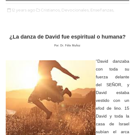
12 years ago
Cristianos,
Devocionales,
Enseñanzas,
¿La danza de David fue espiritual o humana?
Por: Dr.
Félix Muñoz
“David danzaba
con toda su
fuerza delante
del SEÑOR, y
David estaba
vestido con un
efod de lino. 15
David y toda la
casa de Israel
subían el arca