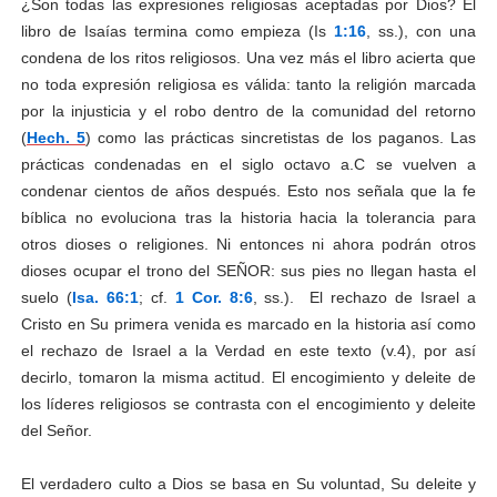
¿Son todas las expresiones religiosas aceptadas por Dios? El
libro de Isaías termina como empieza (Is
1:16
, ss.), con una
condena de los ritos religiosos. Una vez más el libro acierta que
no toda expresión religiosa es válida: tanto la religión marcada
por la injusticia y el robo dentro de la comunidad del retorno
(
Hech. 5
) como las prácticas sincretistas de los paganos. Las
prácticas condenadas en el siglo octavo a.C se vuelven a
condenar cientos de años después. Esto nos señala que la fe
bíblica no evoluciona tras la historia hacia la tolerancia para
otros dioses o religiones. Ni entonces ni ahora podrán otros
dioses ocupar el trono del SEÑOR: sus pies no llegan hasta el
suelo (
Isa. 66:1
; cf.
1 Cor. 8:6
, ss.). El rechazo de Israel a
Cristo en Su primera venida es marcado en la historia así como
el rechazo de Israel a la Verdad en este texto (v.4), por así
decirlo, tomaron la misma actitud. El encogimiento y deleite de
los líderes religiosos se contrasta con el encogimiento y deleite
del Señor.
El verdadero culto a Dios se basa en Su voluntad, Su deleite y