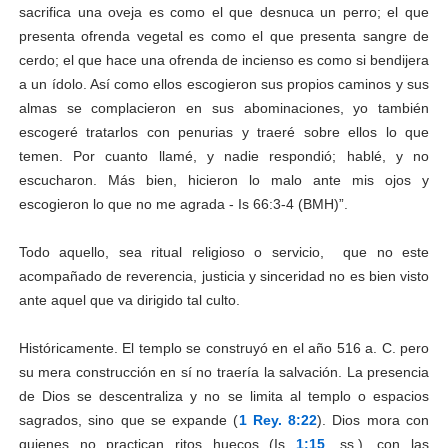
sacrifica una oveja es como el que desnuca un perro; el que
presenta ofrenda vegetal es como el que presenta sangre de
cerdo; el que hace una ofrenda de incienso es como si bendijera
a un ídolo. Así como ellos escogieron sus propios caminos y sus
almas se complacieron en sus abominaciones, yo también
escogeré tratarlos con penurias y traeré sobre ellos lo que
temen. Por cuanto llamé, y nadie respondió; hablé, y no
escucharon. Más bien, hicieron lo malo ante mis ojos y
escogieron lo que no me agrada - Is 66:3-4 (BMH)”.
Todo aquello, sea ritual religioso o servicio, que no este
acompañado de reverencia, justicia y sinceridad no es bien visto
ante aquel que va dirigido tal culto.
Históricamente. El templo se construyó en el año 516 a. C. pero
su mera construcción en sí no traería la salvación. La presencia
de Dios se descentraliza y no se limita al templo o espacios
sagrados, sino que se expande (
1 Rey. 8:22
). Dios mora con
quienes no practican ritos huecos (Is
1:15
, ss.), con las