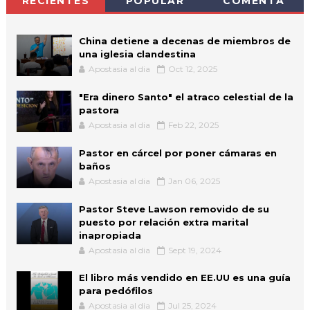
RECIENTES
POPULAR
COMENTA
China detiene a decenas de miembros de
una iglesia clandestina
Apostasia al dia
Oct 12, 2025
"Era dinero Santo" el atraco celestial de la
pastora
Apostasia al dia
Feb 22, 2025
Pastor en cárcel por poner cámaras en
baños
Apostasia al dia
Jan 06, 2025
Pastor Steve Lawson removido de su
puesto por relación extra marital
inapropiada
Apostasia al dia
Sept 19, 2024
El libro más vendido en EE.UU es una guía
para pedófilos
Apostasia al dia
Jul 25, 2024