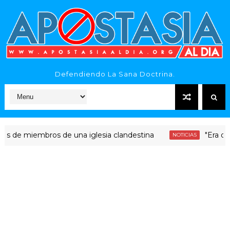
Defendiendo La Sana Doctrina.
 miembros de una iglesia clandestina
"Era dinero S
NOTICIAS