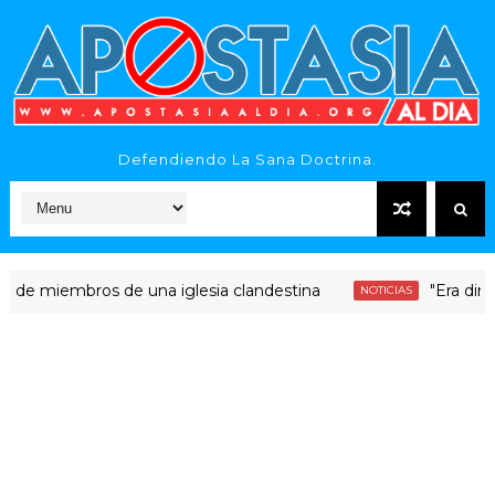
Defendiendo La Sana Doctrina.
iembros de una iglesia clandestina
"Era dinero Sant
NOTICIAS