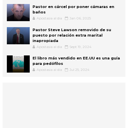
Pastor en cárcel por poner cámaras en
baños
Apostasia al dia
Jan 06, 2025
Pastor Steve Lawson removido de su
puesto por relación extra marital
inapropiada
Apostasia al dia
Sept 19, 2024
El libro más vendido en EE.UU es una guía
para pedófilos
Apostasia al dia
Jul 25, 2024