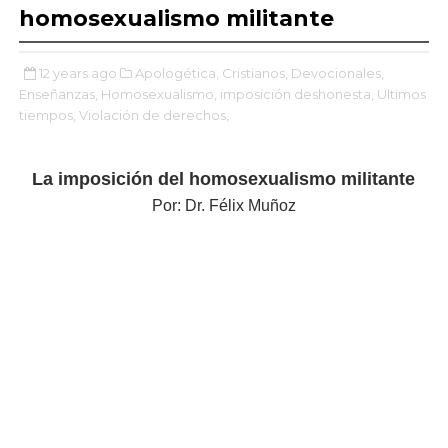
homosexualismo militante
12 years ago
Apologética,
Cristianos,
Devocionales,
Enseñanzas,
Homosexualismo,
imposición deshonesta,
Ultimos
tiempos,
Violación de derechos,
La imposición del homosexualismo militante
Por: Dr. Félix Muñoz