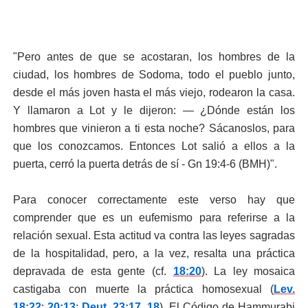
"Pero antes de que se acostaran, los hombres de la
ciudad, los hombres de Sodoma, todo el pueblo junto,
desde el más joven hasta el más viejo, rodearon la casa.
Y llamaron a Lot y le dijeron: — ¿Dónde están los
hombres que vinieron a ti esta noche? Sácanoslos, para
que los conozcamos. Entonces Lot salió a ellos a la
puerta, cerró la puerta detrás de sí - Gn 19:4-6 (BMH)".
Para conocer correctamente este verso hay que
comprender que es un eufemismo para referirse a la
relación sexual. Esta actitud va contra las leyes sagradas
de la hospitalidad, pero, a la vez, resalta una práctica
depravada de esta gente (cf.
18:20
). La ley mosaica
castigaba con muerte la práctica homosexual (
Lev.
18:22
;
20:13
;
Deut. 23:17, 18
). El Código de Hammurabi