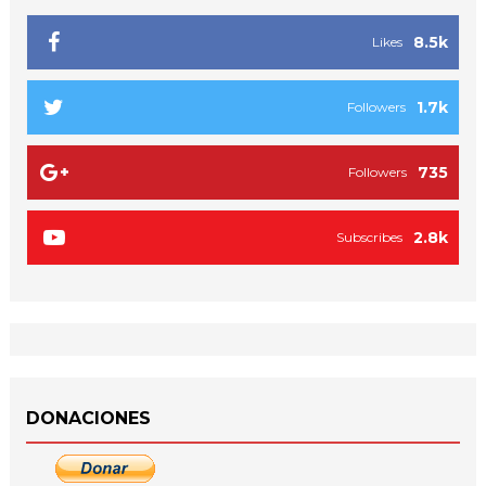
8.5k
Likes
1.7k
Followers
735
Followers
2.8k
Subscribes
DONACIONES