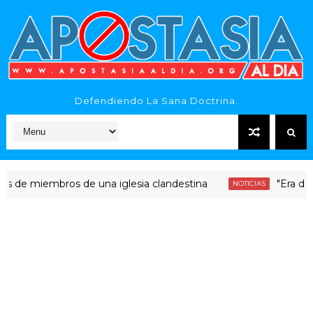
Defendiendo La Sana Doctrina.
iembros de una iglesia clandestina
"Era dinero Sant
NOTICIAS