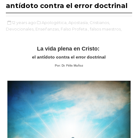
antídoto contra el error doctrinal
12 years ago
Apologética,
Apostasía,
Cristianos,
Devocionales,
Enseñanzas,
Falso Profeta.,
falsos maestros,
La vida plena en Cristo:
el antídoto contra el error doctrinal
Por: Dr. Félix Muñoz