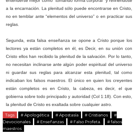
entenderse mejor como “tomando forma corporal” y refiriéndose
a la encarnación. La plenitud sólo puede encontrarse en Cristo,
no en temblar ante “elementos del universo” o en practicar sus
reglas.
Segunda, esta falsa enseñanza se opone a Cristo porque los
lectores ya están completos en él, es Decir, en su unión con
Cristo ellos han recibido la plenitud de la salvación. Por lo tanto,
no necesitan inclinarse ante algún poder espiritual del universo
ni guardar sus reglas para alcanzar esta plenitud, tal como
indicaban los falsos maestros. El único en quien los creyentes
están completos es en Cristo, la cabeza, es decir, el que
gobierna sobre todo principado y autoridad (Col 1:18). Con esto,
la plenitud de Cristo es exaltada sobre cualquier astro.
Tags
# Apologética
# Apostasía
# Cristianos
#
Devocionales
# Enseñanzas
# Falso Profeta.
# falsos
maestros