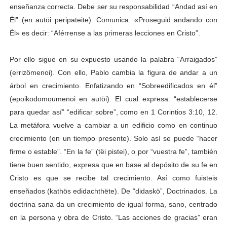
enseñanza correcta. Debe ser su responsabilidad “Andad así en
Él” (en autöi peripateite). Comunica: «Proseguid andando con
Él» es decir: “Aférrense a las primeras lecciones en Cristo”.
Por ello sigue en su expuesto usando la palabra “Arraigados”
(errizömenoi). Con ello, Pablo cambia la figura de andar a un
árbol en crecimiento. Enfatizando en “Sobreedificados en él”
(epoikodomoumenoi en autöi). El cual expresa: “establecerse
para quedar así” “edificar sobre”, como en 1 Corintios 3:10, 12.
La metáfora vuelve a cambiar a un edificio como en continuo
crecimiento (en un tiempo presente). Solo así se puede “hacer
firme o estable”. “En la fe” (tëi pistei), o por “vuestra fe”, también
tiene buen sentido, expresa que en base al depósito de su fe en
Cristo es que se recibe tal crecimiento. Así como fuisteis
enseñados (kathös edidachthëte). De “didaskö”, Doctrinados. La
doctrina sana da un crecimiento de igual forma, sano, centrado
en la persona y obra de Cristo. “Las acciones de gracias” eran