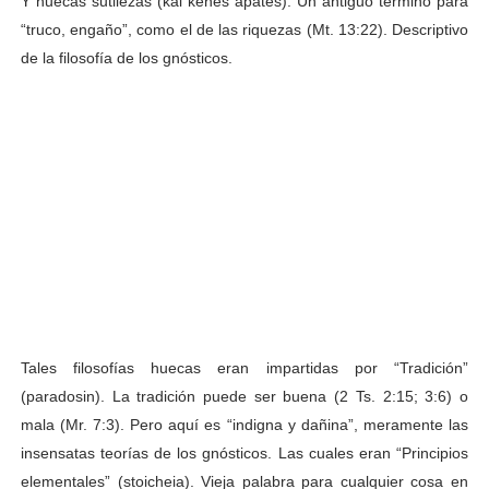
Y huecas sutilezas (kai kenës apatës). Un antiguo término para
“truco, engaño”, como el de las riquezas (Mt. 13:22). Descriptivo
de la filosofía de los gnósticos.
Tales filosofías huecas eran impartidas por “Tradición”
(paradosin). La tradición puede ser buena (2 Ts. 2:15; 3:6) o
mala (Mr. 7:3). Pero aquí es “indigna y dañina”, meramente las
insensatas teorías de los gnósticos. Las cuales eran “Principios
elementales” (stoicheia). Vieja palabra para cualquier cosa en