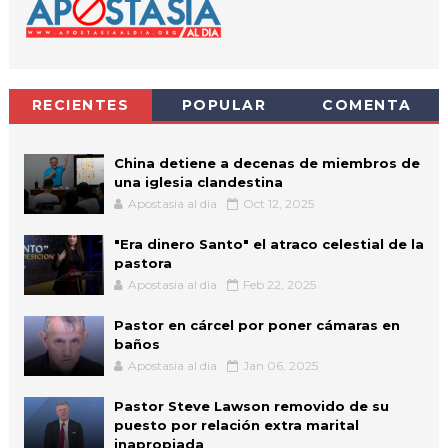
RECIENTES
POPULAR
COMENTA
China detiene a decenas de miembros de
una iglesia clandestina
Apostasia al dia
Oct 12, 2025
"Era dinero Santo" el atraco celestial de la
pastora
Apostasia al dia
Feb 22, 2025
Pastor en cárcel por poner cámaras en
baños
Apostasia al dia
Jan 06, 2025
Pastor Steve Lawson removido de su
puesto por relación extra marital
inapropiada