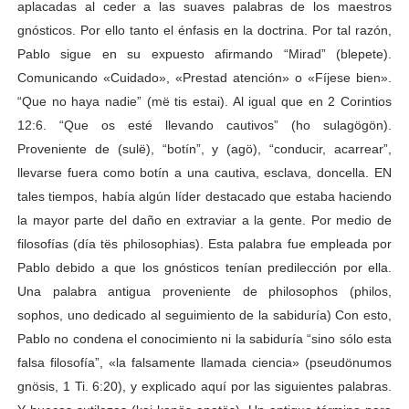
aplacadas al ceder a las suaves palabras de los maestros
gnósticos. Por ello tanto el énfasis en la doctrina. Por tal razón,
Pablo sigue en su expuesto afirmando “Mirad” (blepete).
Comunicando «Cuidado», «Prestad atención» o «Fíjese bien».
“Que no haya nadie” (më tis estai). Al igual que en 2 Corintios
12:6. “Que os esté llevando cautivos” (ho sulagögön).
Proveniente de (sulë), “botín”, y (agö), “conducir, acarrear”,
llevarse fuera como botín a una cautiva, esclava, doncella. EN
tales tiempos, había algún líder destacado que estaba haciendo
la mayor parte del daño en extraviar a la gente. Por medio de
filosofías (día tës philosophias). Esta palabra fue empleada por
Pablo debido a que los gnósticos tenían predilección por ella.
Una palabra antigua proveniente de philosophos (philos,
sophos, uno dedicado al seguimiento de la sabiduría) Con esto,
Pablo no condena el conocimiento ni la sabiduría “sino sólo esta
falsa filosofía”, «la falsamente llamada ciencia» (pseudönumos
gnösis, 1 Ti. 6:20), y explicado aquí por las siguientes palabras.