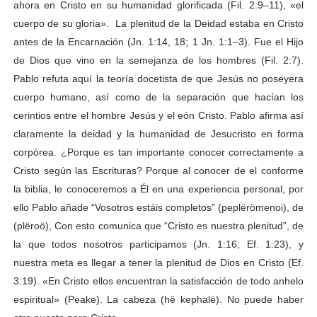
ahora en Cristo en su humanidad glorificada (Fil. 2:9–11), «el
cuerpo de su gloria». La plenitud de la Deidad estaba en Cristo
antes de la Encarnación (Jn. 1:14, 18; 1 Jn. 1:1–3). Fue el Hijo
de Dios que vino en la semejanza de los hombres (Fil. 2:7).
Pablo refuta aquí la teoría docetista de que Jesús no poseyera
cuerpo humano, así como de la separación que hacían los
cerintios entre el hombre Jesús y el eón Cristo. Pablo afirma así
claramente la deidad y la humanidad de Jesucristo en forma
corpórea.
¿
Porque es tan importante conocer correctamente a
Cristo según las Escrituras? Porque al conocer de el conforme
la biblia, le conoceremos a Él en una experiencia personal, por
ello Pablo añade “Vosotros estáis completos” (peplërömenoi), de
(plëroö), Con esto comunica que “Cristo es nuestra plenitud”, de
la que todos nosotros participamos (Jn. 1:16; Ef. 1:23), y
nuestra meta es llegar a tener la plenitud de Dios en Cristo (Ef.
3:19). «En Cristo ellos encuentran la satisfacción de todo anhelo
espiritual» (Peake). La cabeza (hë kephalë). No puede haber