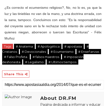
¿
Es correcto el ecumenismo religioso?, No, no lo es, ya que la
luz y las tinieblas no van de la mano, y una doctrina errada, con
la sana, tampoco. Concluimos con esto: "Es la responsabilidad
del creyente sano en la fe rechazar todo intento de unidad con
quienes niegan, aborrecen o tuercen las Escrituras" -
Félix
Muñoz
Tags
# Anatema
# Apologética
# apostasia
#
Cristianos
# Devocionales
# Ecumenismo
# Enseñanzas
# Falso Profeta.
# falsos maestros
# imposición
deshonesta
# Legalismo
# Ultimos tiempos
Share This
About DR.FM
Pagína dedicada a informar y educar