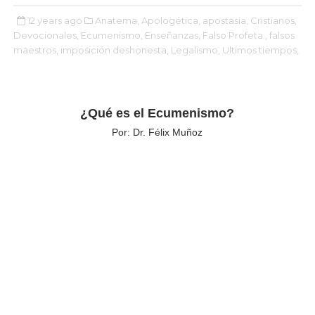
12 years ago
Anatema,
Apologética,
apostasia,
Cristianos,
Devocionales,
Ecumenismo,
Enseñanzas,
Falso Profeta.,
falsos
maestros,
imposición deshonesta,
Legalismo,
Ultimos tiempos,
¿Qué es el Ecumenismo?
Por: Dr. Félix Muñoz