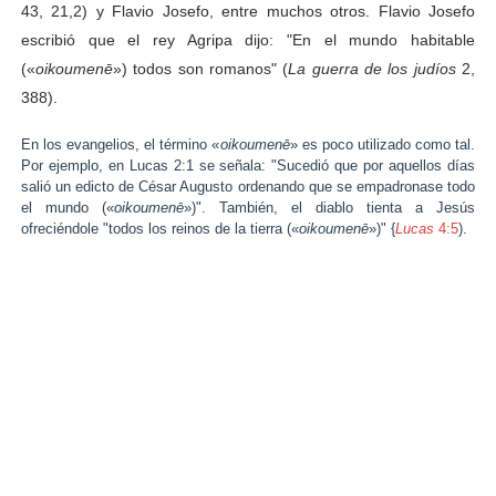
43, 21,2) y
Flavio Josefo, entre muchos otros. Flavio Josefo
escribió que el rey Agripa dijo: "En el mundo habitable
(«
oikoumenē
») todos son romanos" (
La guerra de los judíos
2,
388).
En los evangelios, el término «
oikoumenē
» es poco utilizado como tal.
Por ejemplo, en
Lucas
2:1 se señala: "Sucedió que por aquellos días
salió un edicto de César Augusto ordenando que se empadronase todo
el mundo («
oikoumenē
»)". También, el diablo tienta a Jesús
ofreciéndole "todos los reinos de la tierra («
oikoumenē
»)" {
Lucas
4:5
).