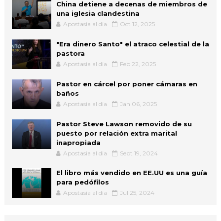
China detiene a decenas de miembros de
una iglesia clandestina
Apostasia al dia
Oct 12, 2025
"Era dinero Santo" el atraco celestial de la
pastora
Apostasia al dia
Feb 22, 2025
Pastor en cárcel por poner cámaras en
baños
Apostasia al dia
Jan 06, 2025
Pastor Steve Lawson removido de su
puesto por relación extra marital
inapropiada
Apostasia al dia
Sept 19, 2024
El libro más vendido en EE.UU es una guía
para pedófilos
Apostasia al dia
Jul 25, 2024