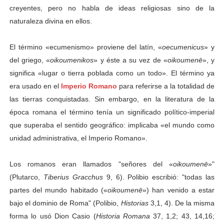
creyentes, pero no habla de ideas religiosas sino de la
naturaleza divina en ellos.
El término «ecumenismo» proviene del latín, «
oecumenicus
» y
del griego, «
oikoumenikos
» y éste a su vez de «
oikoumenē
», y
significa «lugar o tierra poblada como un todo». El término ya
era usado en el
Imperio Romano
para referirse a la totalidad de
las tierras conquistadas. Sin embargo, en la literatura de la
época romana el término tenía un significado político-imperial
que superaba el sentido geográfico: implicaba «el mundo como
unidad administrativa, el Imperio Romano».
Los romanos eran llamados "señores del «
oikoumenē
»"
(Plutarco,
Tiberius Gracchus
9, 6).
Polibio
escribió: "todas las
partes del mundo habitado («
oikoumenē
») han venido a estar
bajo el dominio de Roma" (Polibio,
Historias
3,1, 4). De la misma
forma lo usó
Dion Casio
(
Historia Romana
37, 1,2; 43, 14,16;