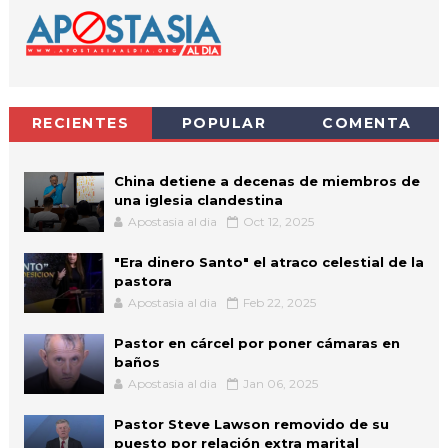
RECIENTES
POPULAR
COMENTA
China detiene a decenas de miembros de
una iglesia clandestina
Apostasia al dia
Oct 12, 2025
"Era dinero Santo" el atraco celestial de la
pastora
Apostasia al dia
Feb 22, 2025
Pastor en cárcel por poner cámaras en
baños
Apostasia al dia
Jan 06, 2025
Pastor Steve Lawson removido de su
puesto por relación extra marital