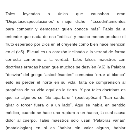
Tales leyendas o único que causaban eran
“Disputas/especulaciones” o mejor dicho “Escudriñamientos
para competir y demostrar quien conoce más” Pablo da a
entender que nada de eso “edifica” y mucho menos produce el
fruto esperado por Dios en el creyente como bien hace mención
en el (v.5). El cual es un corazón inclinado a la verdad de forma
correcta conforme a la verdad. Tales falsos maestros con
doctrinas erradas hacen que muchos se desvíen (v.6) la Palabra
“desviar” del griego “astochësantes” comunica “errar al blanco”
esto es perder el norte en su vida, falta de comprensión al
propósito de su vida aquí en la tierra. Y por tales doctrinas es
que se algunos se “Se apartaron” (exetrapësan) “han caído,
girar o torcer fuera o a un lado”. Aquí se habla en sentido
médico, cuando se hace una ruptura a un hueso, la cual causa
dolor al cuerpo. Tales maestros solo usan “Palabras vanas”
(mataiologian) en si es “hablar sin valor alguno, hablar