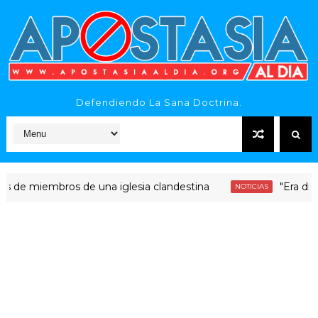
Defendiendo La Sana Doctrina.
iembros de una iglesia clandestina
"Era dinero San
NOTICIAS