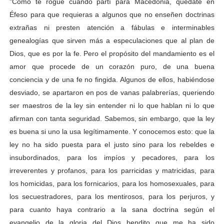
"Como te rogué cuando partí para Macedonia, quédate en
Éfeso para que requieras a algunos que no enseñen doctrinas
extrañas ni presten atención a fábulas e interminables
genealogías que sirven más a especulaciones que al plan de
Dios, que es por la fe. Pero el propósito del mandamiento es el
amor que procede de un corazón puro, de una buena
conciencia y de una fe no fingida. Algunos de ellos, habiéndose
desviado, se apartaron en pos de vanas palabrerías, queriendo
ser maestros de la ley sin entender ni lo que hablan ni lo que
afirman con tanta seguridad. Sabemos, sin embargo, que la ley
es buena si uno la usa legítimamente. Y conocemos esto: que la
ley no ha sido puesta para el justo sino para los rebeldes e
insubordinados, para los impíos y pecadores, para los
irreverentes y profanos, para los parricidas y matricidas, para
los homicidas, para los fornicarios, para los homosexuales, para
los secuestradores, para los mentirosos, para los perjuros, y
para cuanto haya contrario a la sana doctrina según el
evangelio de la gloria del Dios bendito que me ha sido