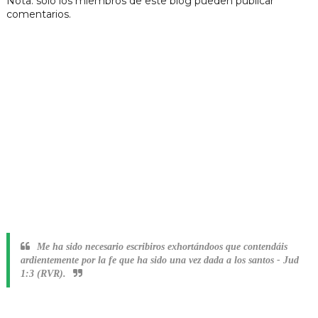
Nota: sólo los miembros de este blog pueden publicar
comentarios.
Me ha sido necesario escribiros exhortándoos que contendáis
ardientemente por la fe que ha sido una vez dada a los santos
-
Jud
1:3 (RVR).