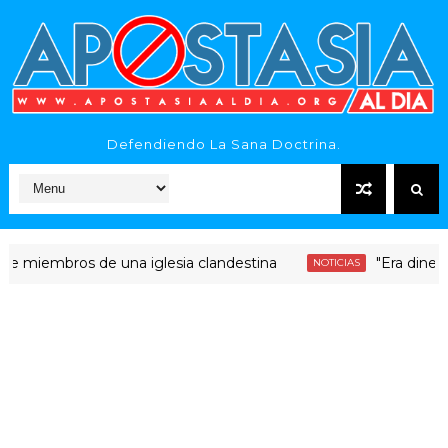
Defendiendo La Sana Doctrina.
mbros de una iglesia clandestina
"Era dinero Santo"
NOTICIAS