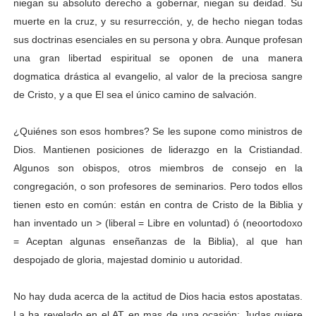
niegan su absoluto derecho a gobernar, niegan su deidad. Su
muerte en la cruz, y su resurrección, y, de hecho niegan todas
sus doctrinas esenciales en su persona y obra. Aunque profesan
una gran libertad espiritual se oponen de una manera
dogmatica drástica al evangelio, al valor de la preciosa sangre
de Cristo, y a que El sea el único camino de salvación.
¿Quiénes son esos hombres? Se les supone como ministros de
Dios. Mantienen posiciones de liderazgo en la Cristiandad.
Algunos son obispos, otros miembros de consejo en la
congregación, o son profesores de seminarios. Pero todos ellos
tienen esto en común: están en contra de Cristo de la Biblia y
han inventado un > (liberal = Libre en voluntad) ó (neoortodoxo
= Aceptan algunas enseñanzas de la Biblia), al que han
despojado de gloria, majestad dominio u autoridad
.
No hay duda acerca de la actitud de Dios hacia estos apostatas.
La ha revelado en el AT en mas de una ocasión: Judas quiere