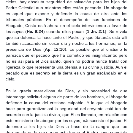
cielos, hay absoluta seguridad de salvación para los hijos del
Padre Celestial aun mientras ellos están pecando. Un abogado
es aquel que expone y defiende la causa de otro ante los
tribunales públicos. En el desempeño de sus funciones de
Abogado, Cristo está ahora en el cielo interviniendo a favor de
los suyos (
He. 9:24
) cuando ellos pecan (
1 Jn. 2:1
). Se revela
que su defensa la hace ante el Padre, y que Satanás está allí
también acusando sin cesar día y noche a los hermanos, en la
presencia de Dios (
Ap. 12:10
). Es posible que al cristiano le
parezca que el pecado que ha cometido es insignificante; pero
no es así para el Dios santo, quien no podría nunca tratar con
ligereza lo que representa una ofensa a su divina justicia. Aun el
pecado que es secreto en la tierra es un gran escándalo en el
cielo.
En la gracia maravillosa de Dios, y sin necesidad de que
intervenga solicitud alguna de parte de los hombres, el Abogado
defiende la causa del cristiano culpable. Y lo que el Abogado
hace para garantizar así la seguridad del creyente está tan de
acuerdo con la justicia divina, que El es llamado, en relación con
este ministerio de abogar por los suyos, «Jesucristo el justo». El
defiende a los hijos de Dios a base de la sangre que fue
derramada en la cruz, y en esta forma el Padre tiene completa