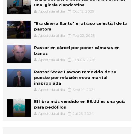
una iglesia clandestina
Apostasia al dia
Oct 12, 2025
"Era dinero Santo" el atraco celestial de la
pastora
Apostasia al dia
Feb 22, 2025
Pastor en cárcel por poner cámaras en
baños
Apostasia al dia
Jan 06, 2025
Pastor Steve Lawson removido de su
puesto por relación extra marital
inapropiada
Apostasia al dia
Sept 19, 2024
El libro más vendido en EE.UU es una guía
para pedófilos
Apostasia al dia
Jul 25, 2024