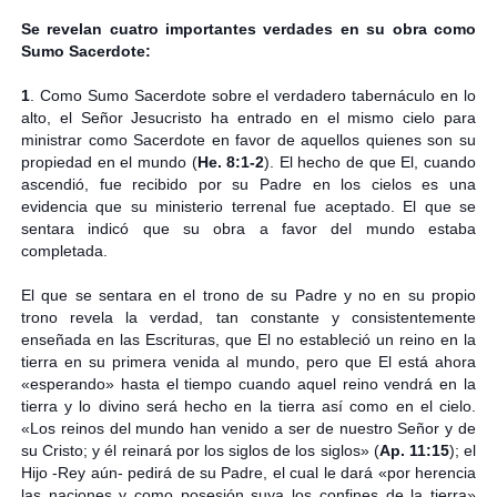
Se revelan cuatro importantes verdades en su obra como
Sumo Sacerdote:
1
. Como Sumo Sacerdote sobre el verdadero tabernáculo en lo
alto, el Señor Jesucristo ha entrado en el mismo cielo para
ministrar como Sacerdote en favor de aquellos quienes son su
propiedad en el mundo (
He. 8:1-2
). El hecho de que El, cuando
ascendió, fue recibido por su Padre en los cielos es una
evidencia que su ministerio terrenal fue aceptado. El que se
sentara indicó que su obra a favor del mundo estaba
completada.
El que se sentara en el trono de su Padre y no en su propio
trono revela la verdad, tan constante y consistentemente
enseñada en las Escrituras, que El no estableció un reino en la
tierra en su primera venida al mundo, pero que El está ahora
«esperando» hasta el tiempo cuando aquel reino vendrá en la
tierra y lo divino será hecho en la tierra así como en el cielo.
«Los reinos del mundo han venido a ser de nuestro Señor y de
su Cristo; y él reinará por los siglos de los siglos» (
Ap. 11:15
); el
Hijo -Rey aún- pedirá de su Padre, el cual le dará «por herencia
las naciones y como posesión suya los confines de la tierra»