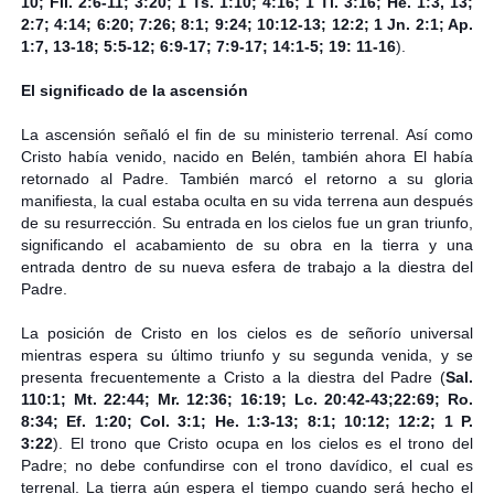
10; Fil. 2:6-11; 3:20; 1 Ts. 1:10; 4:16; 1 Ti. 3:16; He. 1:3, 13;
2:7; 4:14; 6:20; 7:26; 8:1; 9:24; 10:12-13; 12:2; 1 Jn. 2:1; Ap.
1:7, 13-18; 5:5-12; 6:9-17; 7:9-17; 14:1-5; 19: 11-16
).
El significado de la ascensión
La ascensión señaló el fin de su ministerio terrenal. Así como
Cristo había venido, nacido en Belén, también ahora El había
retornado al Padre. También marcó el retorno a su gloria
manifiesta, la cual estaba oculta en su vida terrena aun después
de su resurrección. Su entrada en los cielos fue un gran triunfo,
significando el acabamiento de su obra en la tierra y una
entrada dentro de su nueva esfera de trabajo a la diestra del
Padre.
La posición de Cristo en los cielos es de señorío universal
mientras espera su último triunfo y su segunda venida, y se
presenta frecuentemente a Cristo a la diestra del Padre (
Sal.
110:1; Mt. 22:44; Mr. 12:36; 16:19; Lc. 20:42-43;22:69; Ro.
8:34; Ef. 1:20; Col. 3:1; He. 1:3-13; 8:1; 10:12; 12:2; 1 P.
3:22
). El trono que Cristo ocupa en los cielos es el trono del
Padre; no debe confundirse con el trono davídico, el cual es
terrenal. La tierra aún espera el tiempo cuando será hecho el