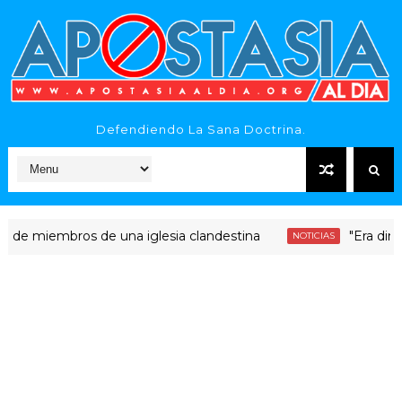
Defendiendo La Sana Doctrina.
iembros de una iglesia clandestina
"Era dinero Sant
NOTICIAS