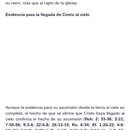
su reino, más que al rapto de la iglesia.
Evidencia para la llegada de Cristo al cielo
Aunque la evidencia para su ascensión desde la tierra al cielo es
completa, el hecho de que se afirme que Cristo haya llegado al
cielo confirma el hecho de su ascensión (
Hch. 2: 33-36; 3:21;
7:55-56; 9:3-6; 22:6-8; 26:13-15; Ro. 8:34; Ef. 1:20-22; 4:8-