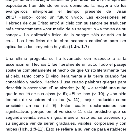
expositores han diferido en sus opiniones, la mayoría de los
evangélicos interpretan el tiempo presente de
Juan
20:17
«subo» como un futuro vivido. Las expresiones en
Hebreos de que Cristo entró al cielo con su sangre se traducen
más correctamente «por medio de su sangre» o «a través de su
sangre». La aplicación física de la sangre sólo ocurrió en la
cruz. Los beneficios de la obra acabada continúan para ser
aplicados a los creyentes hoy día (
1 Jn. 1:7
).
Una última pregunta se ha levantado con respecto a si la
ascensión en Hechos 1 fue literalmente un acto. Todo el pasaje
sostiene completamente el hecho de que Cristo literalmente fue
al cielo, tanto como El vino literalmente a la tierra cuando fue
concebido y nacido. Hechos 1 usa cuatro palabras griegas para
describir la ascensión: «Fue alzado» (
v. 9
); «le recibió una nube
que le ocultó de sus ojos» (
v. 9
); «El se iba» (
v. 10
); y «ha sido
tomado de vosotros al cielo» (
v. 11
), mejor traducido como
«recibido arriba» (cf.
9
). Estas cuatro declaraciones son
significativas porque en el versículo 11 está predicho que su
segunda venida será en igual manera; esto es, su ascensión y
su segunda venida serán graduales, visibles, corporales y con
nubes (
Hch. 1:9-11
). Esto se refiere a su venida para establecer