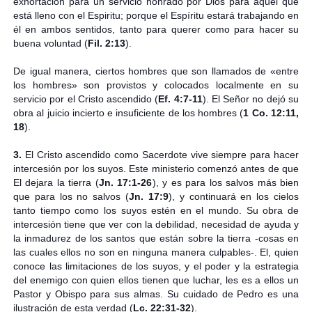
exhortación para un servicio honrado por Dios para aquel que
está lleno con el Espiritu; porque el Espíritu estará trabajando en
él en ambos sentidos, tanto para querer como para hacer su
buena voluntad (
Fil. 2:13
).
De igual manera, ciertos hombres que son llamados de «entre
los hombres» son provistos y colocados localmente en su
servicio por el Cristo ascendido (
Ef. 4:7-11
). El Señor no dejó su
obra al juicio incierto e insuficiente de los hombres (
1 Co. 12:11,
18
).
3.
El Cristo ascendido como Sacerdote vive siempre para hacer
intercesión por los suyos. Este ministerio comenzó antes de que
El dejara la tierra (
Jn. 17:1-26
), y es para los salvos más bien
que para los no salvos (
Jn. 17:9
), y continuará en los cielos
tanto tiempo como los suyos estén en el mundo. Su obra de
intercesión tiene que ver con la debilidad, necesidad de ayuda y
la inmadurez de los santos que están sobre la tierra -cosas en
las cuales ellos no son en ninguna manera culpables-. El, quien
conoce las limitaciones de los suyos, y el poder y la estrategia
del enemigo con quien ellos tienen que luchar, les es a ellos un
Pastor y Obispo para sus almas. Su cuidado de Pedro es una
ilustración de esta verdad (
Lc. 22:31-32
).