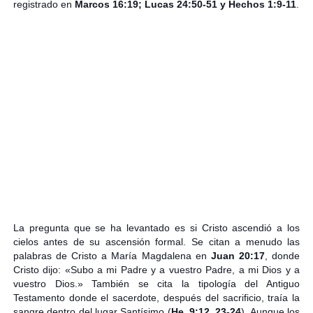
registrado en
Marcos 16:19; Lucas 24:50-51 y Hechos 1:9-11
.
La pregunta que se ha levantado es si Cristo ascendió a los
cielos antes de su ascensión formal. Se citan a menudo las
palabras de Cristo a María Magdalena en
Juan 20:17
, donde
Cristo dijo: «Subo a mi Padre y a vuestro Padre, a mi Dios y a
vuestro Dios.» También se cita la tipología del Antiguo
Testamento donde el sacerdote, después del sacrificio, traía la
sangre dentro del lugar Santísimo (
He. 9:12, 23-24
). Aunque los