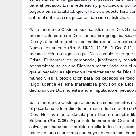
para el pecador. En la redención y propiciación, por l
pagado en su totalidad, que él ha sido puesto libre c
sobre él debido a sus pecados han sido satisfechas.
4.
La muerte de Cristo no sólo satisfizo a un Dios Sant
reconciliado para con Dios. La palabra griega
katallas
Dios y al hombre juntos por medio de un cambio cab
Nuevo Testamento (
Ro. 5:10-11; 11:15; 1 Co. 7:11; 
reconciliación no significa que Dios cambie, sino que
Cristo. El hombre es perdonado, justificado y resuci
pensamiento no es que Dios sea reconciliado con el p
que el pecador es ajustado al carácter santo de Dios. 
mundo y es la propiciación para los pecados de todo
largo alcance es esta maravillosa provisión de Dios e
declaran que Dios no está ahora imputando el pecado 
5.
La muerte de Cristo quitó todos los impedimentos mo
el pecado ha sido redimido por medio de la muerte de C
Dios. No hay más obstáculo para Dios en aceptar libr
Salvador (
Ro. 3:26
). A partir de la muerte de Cristo el
salvar, por haberse cumplido en ella todos los juicio
nadie en todo el universo que haya obtenido más bene