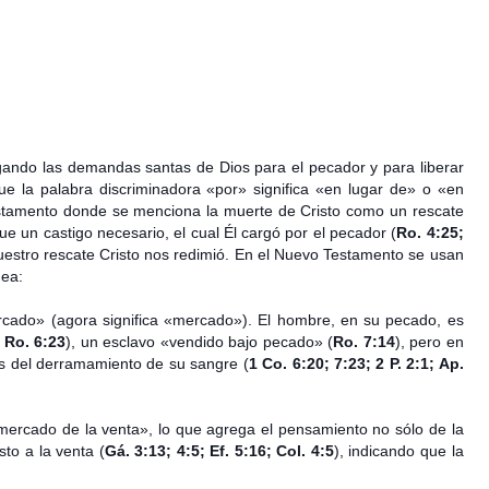
ando las demandas santas de Dios para el pecador y para liberar
que la palabra discriminadora «por» significa «en lugar de» o «en
stamento donde se menciona la muerte de Cristo como un rescate
fue un castigo necesario, el cual Él cargó por el pecador (
Ro. 4:25;
 nuestro rescate Cristo nos redimió. En el Nuevo Testamento se usan
dea:
rcado» (agora significa «mercado»). El hombre, en su pecado, es
 Ro. 6:23
), un esclavo «vendido bajo pecado» (
Ro. 7:14
), pero en
és del derramamiento de su sangre (
1 Co. 6:20; 7:23; 2 P. 2:1; Ap.
 mercado de la venta», lo que agrega el pensamiento no sólo de la
to a la venta (
Gá. 3:13; 4:5; Ef. 5:16; Col. 4:5
), indicando que la