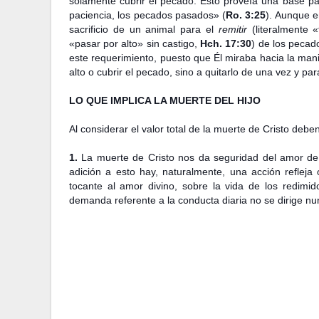
solamente cubrir el pecado. Esto proveía una base p
paciencia, los pecados pasados» (
Ro. 3:25
). Aunque e
sacrificio de un animal para el
remitir
(literalmente 
«pasar por alto» sin castigo,
Hch. 17:30
) de los pecad
este requerimiento, puesto que Él miraba hacia la man
alto o cubrir el pecado, sino a quitarlo de una vez y pa
LO QUE IMPLICA LA MUERTE DEL HIJO
Al considerar el valor total de la muerte de Cristo debe
1.
La muerte de Cristo nos da seguridad del amor de 
adición a esto hay, naturalmente, una acción refleja
tocante al amor divino, sobre la vida de los redimid
demanda referente a la conducta diaria no se dirige nun