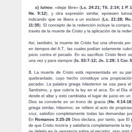
c)
lutroo
, «dejar libre» (
Lc. 24:21; Tít. 2:14; 1 P. 
He. 9:12
), y otra expresión similar, epoiesen lutros
indicando que se libera a un esclavo (
Lc. 21:28; Ro.
11:35
). El concepto de la redención incluye la compra, e
través de la muerte de Cristo y la aplicación de la rede
Así, también, la muerte de Cristo fue una ofrenda po
en tiempos del A.T., las cuales podían solamente cubrir
juicio contra el pecado. En su sacrificio Cristo llev
una vez y para siempre (
Is. 53:7-12; Jn. 1:29; 1 Cor. 5
3.
La muerte de Cristo está representada en su par
quebrantado, cuyo hecho constituye una propiciació
pecador. La palabra griega
hilasterion
se usa para el 
Santísimo, y que cubría la ley en el arca. En el Día d
desde el altar y esto cambiaba el lugar de juicio en un 
Dios se convierte en un trono de gracia (
He. 4:14-16
griega similar,
hilasmos
, se refiere al acto de propiciac
cruz, satisfizo completamente todas las demandas jus
En
Romanos 3:25-26
Dios declara, por tanto, que El 
de que Cristo moriría y satisfaría completamente la ley
se deleita en la venganza sobre el pecador, sino más 