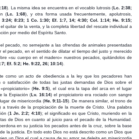
1:18
). La misma idea se encuentra en el vocablo lutrosis (
Lc. 2:38;
in (
Lc. 1:68
), y otra forma usada frecuentemente, apolutrosis,
 3:24; 8:23; 1 Co. 1:30; Ef. 1:7, 14; 4:30; Col. 1:14; He. 9:15;
l quitar de la venta, y la completa libertad del rescate individual a
nción por medio del Espíritu Santo.
r el pecado, no semejante a las ofrendas de animales presentadas
 el pecado, en el sentido de dilatar el tiempo del justo y merecido
ó sobre «su cuerpo en el madero» nuestros pecados, quitándolos de
:7; Ef. 5:2; He. 9:22, 26; 10:14
).
te como un acto de obediencia a la ley que los pecadores han
n o satisfacción de todas las justas demandas de Dios sobre el
«propiciatorio» (
He. 9:5
), el cual era la tapa del arca en el lugar
e la Expiación (
Lv. 16:14
) el propiciatorio era rociado con sangre
lugar de misericordia (
He. 9:11-15
). De manera similar, el trono de
) a través de la propiciación de la muerte de Cristo. Una palabra
ión (
1 Jn. 2:2; 4:10
); el significado es que Cristo, muriendo en la
tas de Dios en cuanto al juicio para el pecado de la Humanidad.
perdona en su justicia los pecados antes de la cruz, sobre la base
 de la justicia. En todo esto Dios no está descrito como un Dios que
bien un Dios el cual a causa de su amor se deleita en misericordia