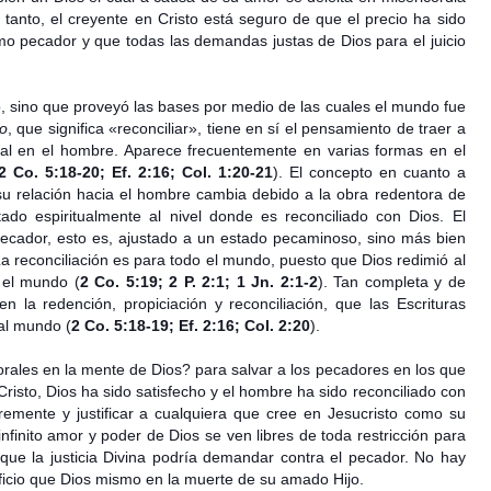
o tanto, el creyente en Cristo está seguro de que el precio ha sido
omo pecador y que todas las demandas justas de Dios para el juicio
o, sino que proveyó las bases por medio de las cuales el mundo fue
so
, que significa «reconciliar», tiene en sí el pensamiento de traer a
al en el hombre. Aparece frecuentemente en varias formas en el
2 Co. 5:18-20; Ef. 2:16; Col. 1:20-21
). El concepto en cuanto a
 su relación hacia el hombre cambia debido a la obra redentora de
tado espiritualmente al nivel donde es reconciliado con Dios. El
ecador, esto es, ajustado a un estado pecaminoso, sino más bien
La reconciliación es para todo el mundo, puesto que Dios redimió al
 el mundo (
2 Co. 5:19; 2 P. 2:1; 1 Jn. 2:1-2
). Tan completa y de
n la redención, propiciación y reconciliación, que las Escrituras
al mundo (
2 Co. 5:18-19; Ef. 2:16; Col. 2:20
).
rales en la mente de Dios? para salvar a los pecadores en los que
risto, Dios ha sido satisfecho y el hombre ha sido reconciliado con
emente y justificar a cualquiera que cree en Jesucristo como su
 infinito amor y poder de Dios se ven libres de toda restricción para
s que la justicia Divina podría demandar contra el pecador. No hay
ficio que Dios mismo en la muerte de su amado Hijo.