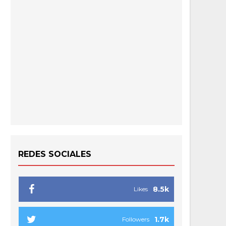
REDES SOCIALES
8.5k
Likes
1.7k
Followers