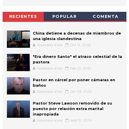
RECIENTES
POPULAR
COMENTA
China detiene a decenas de miembros de
una iglesia clandestina
Apostasia al dia
Oct 12, 2025
"Era dinero Santo" el atraco celestial de la
pastora
Apostasia al dia
Feb 22, 2025
Pastor en cárcel por poner cámaras en
baños
Apostasia al dia
Jan 06, 2025
Pastor Steve Lawson removido de su
puesto por relación extra marital
inapropiada
Apostasia al dia
Sept 19, 2024