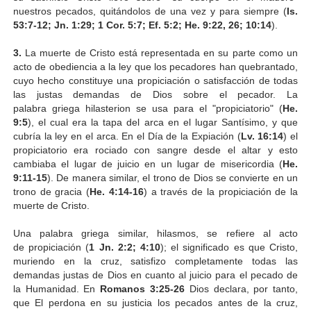
nuestros pecados, quitándolos de una vez y para siempre (
Is.
53:7-12; Jn. 1:29; 1 Cor. 5:7; Ef. 5:2; He. 9:22, 26; 10:14
).
3.
La muerte de Cristo está representada en su parte como un
acto de obediencia a la ley que los pecadores han quebrantado,
cuyo hecho constituye una propiciación o satisfacción de todas
las justas demandas de Dios sobre el pecador. La
palabra griega hilasterion se usa para el "propiciatorio" (
He.
9:5
), el cual era la tapa del arca en el lugar Santísimo, y que
cubría la ley en el arca. En el Día de la Expiación (
Lv. 16:14
) el
propiciatorio era rociado con sangre desde el altar y esto
cambiaba el lugar de juicio en un lugar de misericordia (
He.
9:11-15
). De manera similar, el trono de Dios se convierte en un
trono de gracia (
He. 4:14-16
) a través de la propiciación de la
muerte de Cristo.
Una palabra griega similar, hilasmos, se refiere al acto
de propiciación (
1 Jn. 2:2; 4:10
); el significado es que Cristo,
muriendo en la cruz, satisfizo completamente todas las
demandas justas de Dios en cuanto al juicio para el pecado de
la Humanidad. En
Romanos 3:25-26
Dios declara, por tanto,
que El perdona en su justicia los pecados antes de la cruz,