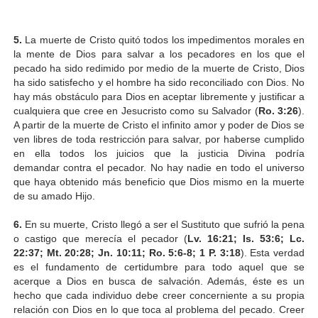
5.
La muerte de Cristo quitó todos los impedimentos morales en
la mente de Dios para salvar a los pecadores en los que el
pecado ha sido redimido por medio de la muerte de Cristo, Dios
ha sido satisfecho y el hombre ha sido reconciliado con Dios. No
hay más obstáculo para Dios en aceptar libremente y justificar a
cualquiera que cree en Jesucristo como su Salvador (
Ro. 3:26
).
A partir de la muerte de Cristo el infinito amor y poder de Dios se
ven libres de toda restricción para salvar, por haberse cumplido
en ella todos los juicios que la justicia Divina podría
demandar contra el pecador. No hay nadie en todo el universo
que haya obtenido más beneficio que Dios mismo en la muerte
de su amado Hijo.
6.
En su muerte, Cristo llegó a ser el Sustituto que sufrió la pena
o castigo que merecía el pecador (
Lv. 16:21; Is. 53:6; Lc.
22:37; Mt. 20:28; Jn. 10:11; Ro. 5:6-8; 1 P. 3:18
). Esta verdad
es el fundamento de certidumbre para todo aquel que se
acerque a Dios en busca de salvación. Además, éste es un
hecho que cada individuo debe creer concerniente a su propia
relación con Dios en lo que toca al problema del pecado. Creer