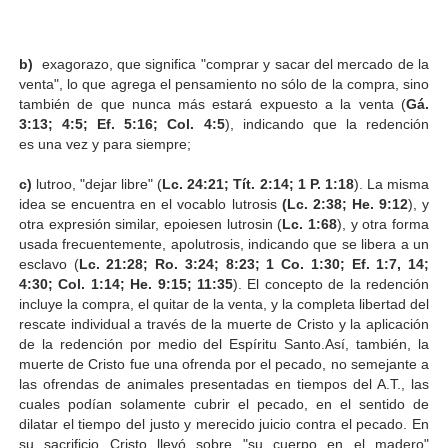
b)
exagorazo, que significa "comprar y sacar del mercado de la
venta", lo que agrega el pensamiento no sólo de la compra, sino
también de que nunca más estará expuesto a la venta (
Gá.
3:13; 4:5; Ef. 5:16; Col. 4:5
), indicando que la redención
es una vez y para siempre;
c)
lutroo, "dejar libre" (
Lc. 24:21; Tít. 2:14; 1 P. 1:18
). La misma
idea se encuentra en el vocablo lutrosis
(Lc. 2:38; He. 9:12
), y
otra expresión similar, epoiesen lutrosin (
Lc. 1:68
), y otra forma
usada frecuentemente, apolutrosis, indicando que se libera a un
esclavo (
Lc. 21:28; Ro. 3:24; 8:23; 1 Co. 1:30; Ef. 1:7, 14;
4:30; Col. 1:14; He. 9:15; 11:35
). El concepto de la redención
incluye la compra, el quitar de la venta, y la completa libertad del
rescate individual a través de la muerte de Cristo y la aplicación
de la redención por medio del Espíritu Santo.Así, también, la
muerte de Cristo fue una ofrenda por el pecado, no semejante a
las ofrendas de animales presentadas en tiempos del A.T., las
cuales podían solamente cubrir el pecado, en el sentido de
dilatar el tiempo del justo y merecido juicio contra el pecado. En
su sacrificio Cristo llevó sobre "su cuerpo en el madero"