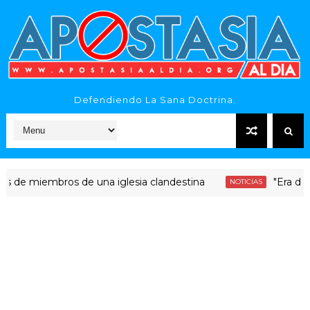
Defendiendo La Sana Doctrina.
iembros de una iglesia clandestina
"Era dinero San
NOTICIAS