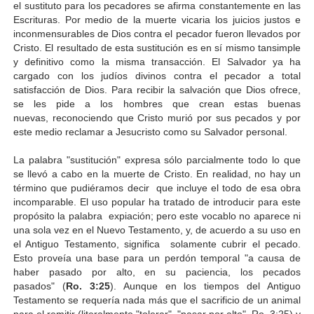
el
sustituto para los pecadores se afirma constantemente en las
Escrituras. Por medio de la muerte vicaria los juicios justos e
inconmensurables de Dios contra el pecador fueron llevados por
Cristo. El resultado de esta sustitución es en sí mismo tansimple
y definitivo como la misma transacción. El Salvador ya ha
cargado con los judíos divinos contra el pecador a total
satisfacción de Dios. Para recibir la salvación que Dios ofrece,
se les pide a los hombres que crean estas buenas
nuevas, reconociendo que Cristo murió por sus pecados y por
este medio reclamar a Jesucristo como su Salvador personal.
La palabra "sustitución" expresa sólo parcialmente todo lo que
se llevó a cabo en la muerte de Cristo. En realidad, no hay un
término que pudiéramos decir que incluye el todo de esa obra
incomparable. El uso popular ha tratado de introducir para este
propósito la palabra expiación; pero este vocablo no aparece ni
una sola
vez en el Nuevo Testamento, y, de acuerdo a su uso en
el Antiguo Testamento, significa solamente cubrir el pecado.
Esto proveía una base para un perdón temporal "a causa de
haber pasado por alto, en su paciencia, los pecados
pasados" (
Ro. 3:25
). Aunque en los tiempos del Antiguo
Testamento se requería nada más que el sacrificio de un animal
para el remitir (literalmente "tolerar", "pasar por alto", Ro. 3:25) y