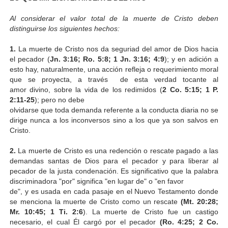
Al considerar el valor total de la muerte de Cristo deben
distinguirse los siguientes hechos:
1.
La muerte de Cristo nos da seguriad del amor de Dios hacia
el pecador (
Jn. 3:16; Ro. 5:8; 1 Jn. 3:16; 4:9
); y en adición a
esto hay, naturalmente, una acción refleja o requerimiento moral
que se proyecta, a través de esta verdad tocante al
amor divino, sobre la vida de los redimidos (
2 Co. 5:15; 1 P.
2:11-25
); pero no debe
olvidarse que toda demanda referente a la conducta diaria no se
dirige nunca a los inconversos sino a los que ya son salvos en
Cristo.
2.
La muerte de Cristo es una redención o rescate pagado a las
demandas santas de Dios para el pecador y para liberar al
pecador de la justa condenación. Es significativo que la palabra
discriminadora "por" significa "en lugar de" o "en favor
de", y es usada en cada pasaje en el Nuevo Testamento donde
se menciona la muerte de Cristo como un rescate
(Mt. 20:28;
Mr. 10:45; 1 Ti. 2:6
). La muerte de Cristo fue un castigo
necesario, el cual Él cargó por el pecador
(Ro. 4:25; 2 Co.