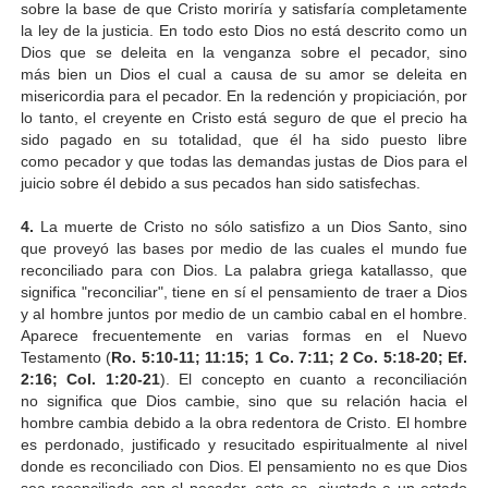
sobre la base de que Cristo moriría y satisfaría completamente
la ley de la justicia. En todo esto Dios no está descrito como un
Dios que se deleita en la venganza sobre el pecador, sino
más bien un Dios el cual a causa de su amor se deleita en
misericordia para el pecador. En la redención y propiciación, por
lo tanto, el creyente en Cristo está seguro de que el precio ha
sido pagado en su totalidad, que él ha sido puesto libre
como pecador y que todas las demandas justas de Dios para el
juicio sobre él debido a sus pecados han sido satisfechas.
4.
La muerte de Cristo no sólo satisfizo a un Dios Santo, sino
que proveyó las bases por medio de las cuales el mundo fue
reconciliado para con Dios. La palabra griega katallasso, que
significa "reconciliar", tiene en sí el pensamiento de traer a Dios
y al hombre juntos por medio de un cambio cabal en el hombre.
Aparece frecuentemente en varias formas en el Nuevo
Testamento (
Ro. 5:10-11; 11:15; 1 Co. 7:11; 2 Co. 5:18-20; Ef.
2:16; Col. 1:20-21
). El concepto en cuanto a reconciliación
no significa que Dios cambie, sino que su relación hacia el
hombre cambia debido a la obra redentora de Cristo. El hombre
es perdonado, justificado y resucitado espiritualmente al nivel
donde es reconciliado con Dios. El pensamiento no es que Dios
sea reconciliado con el pecador, esto es, ajustado a un estado