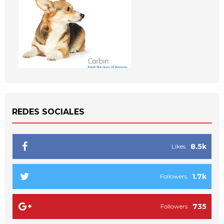
REDES SOCIALES
8.5k
Likes
1.7k
Followers
735
Followers