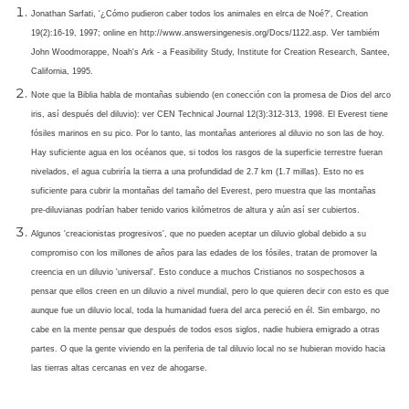
Jonathan Sarfati, '¿Cómo pudieron caber todos los animales en elrca de Noé?', Creation
19(2):16-19, 1997; online en http://www.answersingenesis.org/Docs/1122.asp. Ver tambiém
John Woodmorappe, Noah's Ark - a Feasibility Study, Institute for Creation Research, Santee,
California, 1995.
Note que la Biblia habla de montañas subiendo (en conección con la promesa de Dios del arco
iris, así después del diluvio): ver CEN Technical Journal 12(3):312-313, 1998. El Everest tiene
fósiles marinos en su pico. Por lo tanto, las montañas anteriores al diluvio no son las de hoy.
Hay suficiente agua en los océanos que, si todos los rasgos de la superficie terrestre fueran
nivelados, el agua cubriría la tierra a una profundidad de 2.7 km (1.7 millas). Esto no es
suficiente para cubrir la montañas del tamaño del Everest, pero muestra que las montañas
pre-diluvianas podrían haber tenido varios kilómetros de altura y aún así ser cubiertos.
Algunos 'creacionistas progresivos', que no pueden aceptar un diluvio global debido a su
compromiso con los millones de años para las edades de los fósiles, tratan de promover la
creencia en un diluvio 'universal'. Esto conduce a muchos Cristianos no sospechosos a
pensar que ellos creen en un diluvio a nivel mundial, pero lo que quieren decir con esto es que
aunque fue un diluvio local, toda la humanidad fuera del arca pereció en él. Sin embargo, no
cabe en la mente pensar que después de todos esos siglos, nadie hubiera emigrado a otras
partes. O que la gente viviendo en la periferia de tal diluvio local no se hubieran movido hacia
las tierras altas cercanas en vez de ahogarse.