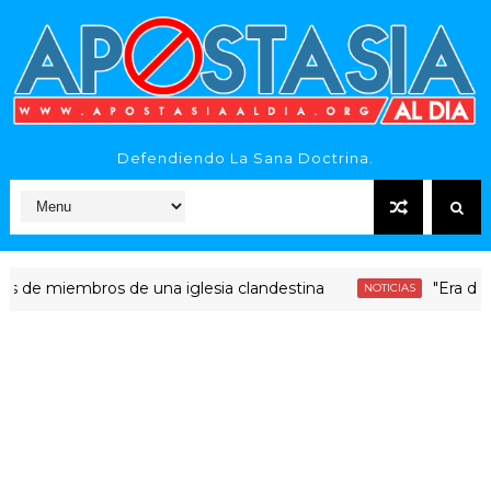
Defendiendo La Sana Doctrina.
iembros de una iglesia clandestina
"Era dinero San
NOTICIAS