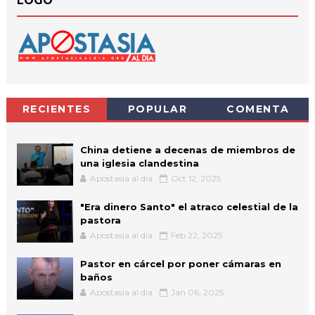
LOGO
RECIENTES
POPULAR
COMENTA
China detiene a decenas de miembros de
una iglesia clandestina
Apostasia al dia
Oct 12, 2025
"Era dinero Santo" el atraco celestial de la
pastora
Apostasia al dia
Feb 22, 2025
Pastor en cárcel por poner cámaras en
baños
Apostasia al dia
Jan 06, 2025