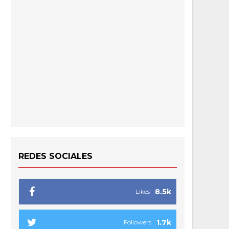
REDES SOCIALES
8.5k
Likes
1.7k
Followers