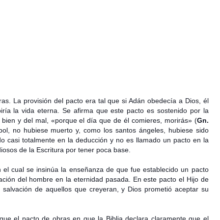
ras.
La provisión del pacto era tal que si Adán obedecía a Dios, él
iría la vida eterna. Se afirma que este pacto es sostenido por la
 bien y del mal, «porque el día que de él comieres, morirás» (
Gn.
bol, no hubiese muerto y, como los santos ángeles, hubiese sido
o casi totalmente en la deducción y no es llamado un pacto en la
iosos de la Escritura por tener poca base.
 el cual se insinúa la enseñanza de que fue establecido un pacto
lvación del hombre en la eternidad pasada.
En este pacto el Hijo de
 salvación de aquellos que creyeran, y Dios prometió aceptar su
 que el pacto de obras en que la Biblia declara claramente que el