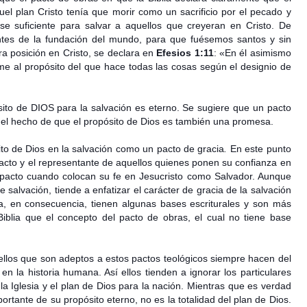
uel plan Cristo tenía que morir como un sacrificio por el pecado y
se suficiente para salvar a aquellos que creyeran en Cristo. De
ntes de la fundación del mundo, para que fuésemos santos y sin
a posición en Cristo, se declara en
Efesios 1:11
: «En él asimismo
me al propósito del que hace todas las cosas según el designio de
ósito de DIOS para la salvación es eterno. Se sugiere que un pacto
 del hecho de que el propósito de Dios es también una promesa.
ito de Dios en la salvación como un pacto de gracia
.
En este punto
acto y el representante de aquellos quienes ponen su confianza en
e pacto cuando colocan su fe en Jesucristo como Salvador. Aunque
salvación, tiende a enfatizar el carácter de gracia de la salvación
ia, en consecuencia, tienen algunas bases escriturales y son más
iblia que el concepto del pacto de obras, el cual no tiene base
llos que son adeptos a estos pactos teológicos siempre hacen del
en la historia humana. Así ellos tienden a ignorar los particulares
 la Iglesia y el plan de Dios para la nación. Mientras que es verdad
ortante de su propósito eterno, no es la totalidad del plan de Dios.