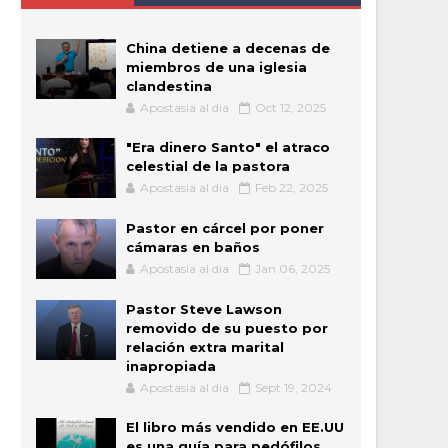
China detiene a decenas de
miembros de una iglesia
clandestina
Apostasia al dia
Oct 12, 2025
"Era dinero Santo" el atraco
celestial de la pastora
Apostasia al dia
Feb 22, 2025
Pastor en cárcel por poner
cámaras en baños
Apostasia al dia
Jan 06, 2025
Pastor Steve Lawson
removido de su puesto por
relación extra marital
inapropiada
Apostasia al dia
Sept 19, 2024
El libro más vendido en EE.UU
es una guía para pedófilos