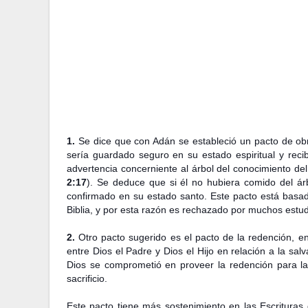
1.
Se dice que con Adán se estableció un pacto de ob
sería guardado seguro en su estado espiritual y recib
advertencia concerniente al árbol del conocimiento del
2:17
). Se deduce que si él no hubiera comido del ár
confirmado en su estado santo. Este pacto está basad
Biblia, y por esta razón es rechazado por muchos estud
2.
Otro pacto sugerido es el pacto de la redención, en
entre Dios el Padre y Dios el Hijo en relación a la sa
Dios se comprometió en proveer la redención para la
sacrificio.
Este pacto tiene más sostenimiento en las Escrituras