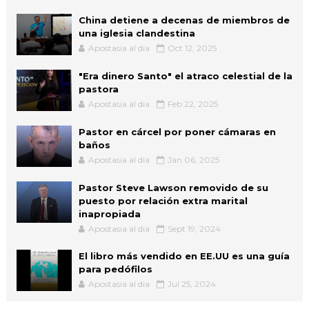
China detiene a decenas de miembros de
una iglesia clandestina
Apostasia al dia
Oct 12, 2025
"Era dinero Santo" el atraco celestial de la
pastora
Apostasia al dia
Feb 22, 2025
Pastor en cárcel por poner cámaras en
baños
Apostasia al dia
Jan 06, 2025
Pastor Steve Lawson removido de su
puesto por relación extra marital
inapropiada
Apostasia al dia
Sept 19, 2024
El libro más vendido en EE.UU es una guía
para pedófilos
Apostasia al dia
Jul 25, 2024