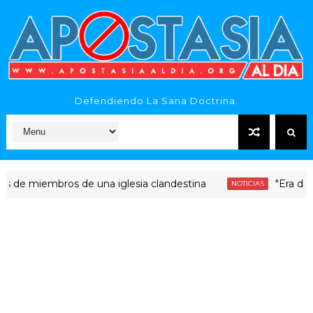
Defendiendo La Sana Doctrina.
iembros de una iglesia clandestina
"Era dinero Sant
NOTICIAS