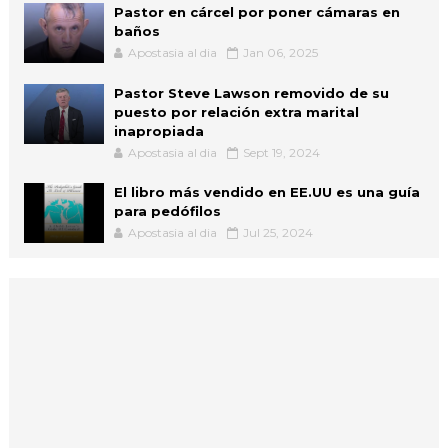
Pastor en cárcel por poner cámaras en
baños
Apostasia al dia
Jan 06, 2025
Pastor Steve Lawson removido de su
puesto por relación extra marital
inapropiada
Apostasia al dia
Sept 19, 2024
El libro más vendido en EE.UU es una guía
para pedófilos
Apostasia al dia
Jul 25, 2024