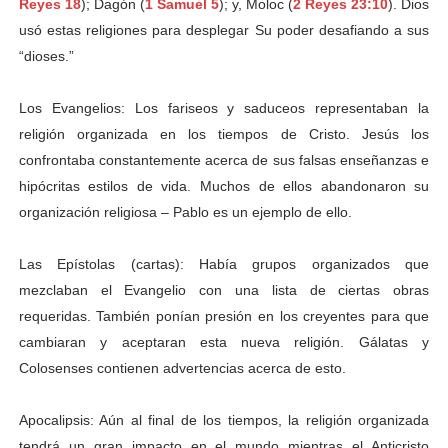
Reyes 18
); Dagón (
1 Samuel 5
); y, Moloc (
2 Reyes 23:10
). Dios
usó estas religiones para desplegar Su poder desafiando a sus
“dioses.”
Los Evangelios: Los fariseos y saduceos representaban la
religión organizada en los tiempos de Cristo. Jesús los
confrontaba constantemente acerca de sus falsas enseñanzas e
hipócritas estilos de vida. Muchos de ellos abandonaron su
organización religiosa – Pablo es un ejemplo de ello.
Las Epístolas (cartas): Había grupos organizados que
mezclaban el Evangelio con una lista de ciertas obras
requeridas. También ponían presión en los creyentes para que
cambiaran y aceptaran esta nueva religión. Gálatas y
Colosenses contienen advertencias acerca de esto.
Apocalipsis: Aún al final de los tiempos, la religión organizada
tendrá un gran impacto en el mundo mientras el Anticristo