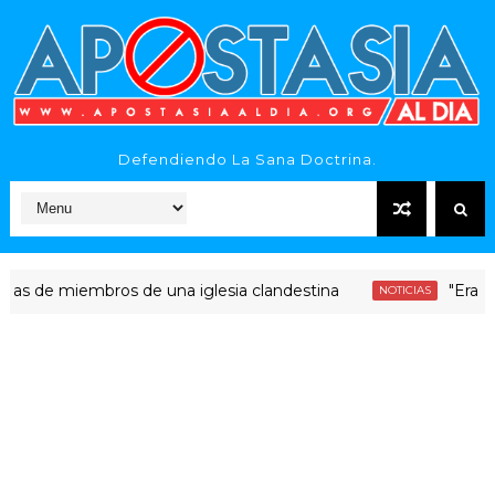
Defendiendo La Sana Doctrina.
e miembros de una iglesia clandestina
"Era dinero S
NOTICIAS