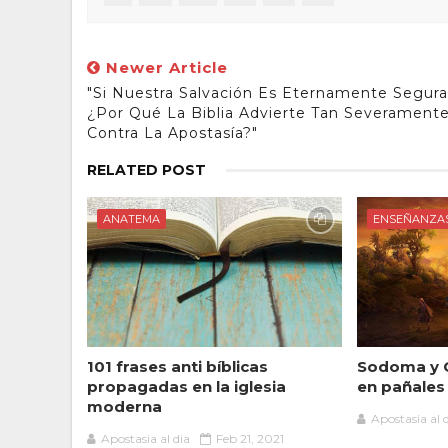
Newer Article
"Si Nuestra Salvación Es Eternamente Segura
¿por Qué La Biblia Advierte Tan Severament
Contra La Apostasía?"
RELATED POST
ANATEMA
ENSEÑANZA
101 frases anti bíblicas
Sodoma y 
propagadas en la iglesia
en pañales
moderna
Apostasia al 
Apostasia al dia
Feb 21, 2021