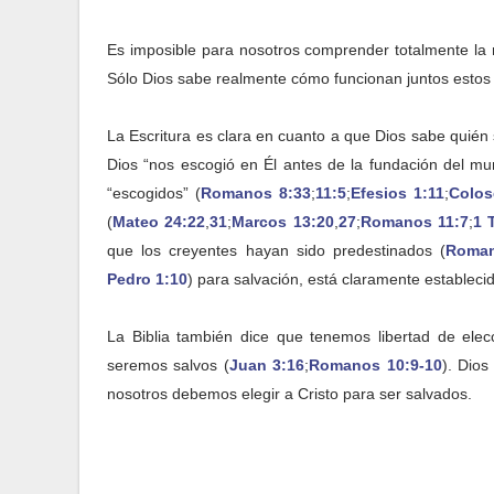
Es imposible para nosotros comprender totalmente la r
Sólo Dios sabe realmente cómo funcionan juntos estos 
La Escritura es clara en cuanto a que Dios sabe quién 
Dios “nos escogió en Él antes de la fundación del mu
“escogidos” (
Romanos 8:33
;
11:5
;
Efesios 1:11
;
Colos
(
Mateo 24:22
,
31
;
Marcos 13:20
,
27
;
Romanos 11:7
;
1 
que los creyentes hayan sido predestinados (
Roman
Pedro 1:10
) para salvación, está claramente estableci
La Biblia también dice que tenemos libertad de ele
seremos salvos (
Juan 3:16
;
Romanos 10:9-10
). Dios
nosotros debemos elegir a Cristo para ser salvados.