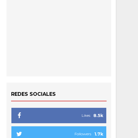
REDES SOCIALES
8.5k
Likes
1.7k
Followers