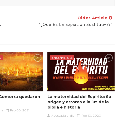
Older Article
,
"¿Qué Es La Expiación Sustitutiva?"
e
S
ENSEÑANZAS
Gomorra quedaron
La maternidad del Espíritu: Su
origen y errores a la luz de la
biblia e historia
dia
Feb 08, 2021
Apostasia al dia
Feb 10, 2020