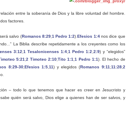
elación entre la soberanía de Dios y la libre voluntad del hombre.
dos factores.
será salvo (
Romanos 8:29
;
1 Pedro 1:2
).
Efesios 1:4
nos dice que
ndo...” La Biblia describe repetidamente a los creyentes como los
enses 3:12
;
1 Tesalonicenses 1:4
;
1 Pedro 1:2
;
2:9
) y “elegidos”
Timoteo 5:21
;
2 Timoteo 2:10
;
Tito 1:1
;
1 Pedro 1:1
). El hecho de
os 8:29-30
;
Efesios 1:5
,
11
) y elegidos (
Romanos 9:11
;
11:28
;
2
do.
cción – todo lo que tenemos que hacer es creer en Jesucristo y
 sabe quién será salvo, Dios elige a quienes han de ser salvos, y