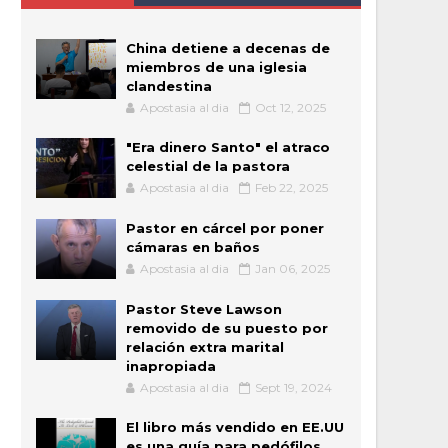
China detiene a decenas de
miembros de una iglesia
clandestina
Apostasia al dia
Oct 12, 2025
"Era dinero Santo" el atraco
celestial de la pastora
Apostasia al dia
Feb 22, 2025
Pastor en cárcel por poner
cámaras en baños
Apostasia al dia
Jan 06, 2025
Pastor Steve Lawson
removido de su puesto por
relación extra marital
inapropiada
Apostasia al dia
Sept 19, 2024
El libro más vendido en EE.UU
es una guía para pedófilos