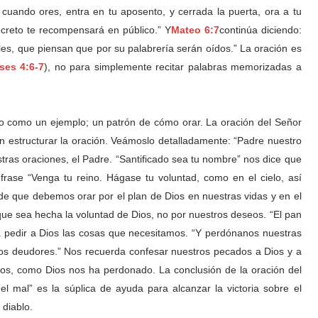
cuando ores, entra en tu aposento, y cerrada la puerta, ora a tu
ecreto te recompensará en público.” Y
Mateo 6:7
continúa diciendo:
les, que piensan que por su palabrería serán oídos.” La oración es
nses 4:6-7
), no para simplemente recitar palabras memorizadas a
do como un ejemplo; un patrón de cómo orar. La oración del Señor
n estructurar la oración. Veámoslo detalladamente: “Padre nuestro
stras oraciones, el Padre. “Santificado sea tu nombre” nos dice que
rase “Venga tu reino. Hágase tu voluntad, como en el cielo, así
 de que debemos orar por el plan de Dios en nuestras vidas y en el
ue sea hecha la voluntad de Dios, no por nuestros deseos. “El pan
 pedir a Dios las cosas que necesitamos. “Y perdónanos nuestras
s deudores.” Nos recuerda confesar nuestros pecados a Dios y a
ros, como Dios nos ha perdonado. La conclusión de la oración del
l mal” es la súplica de ayuda para alcanzar la victoria sobre el
 diablo.