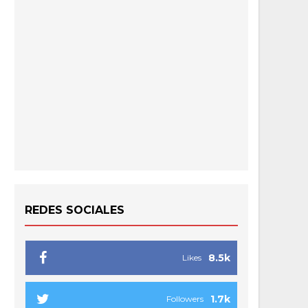
REDES SOCIALES
8.5k
Likes
1.7k
Followers