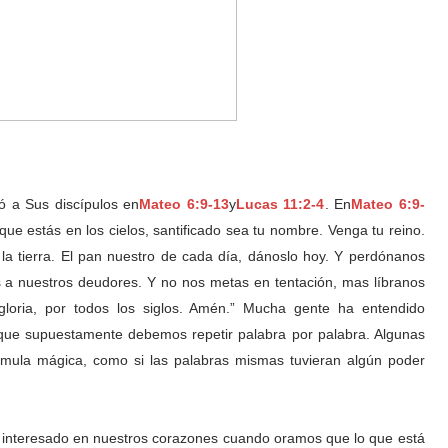
ó a Sus discípulos en
Mateo 6:9-13
y
Lucas 11:2-4
. En
Mateo 6:9-
que estás en los cielos, santificado sea tu nombre. Venga tu reino.
 la tierra. El pan nuestro de cada día, dánoslo hoy. Y perdónanos
a nuestros deudores. Y no nos metas en tentación, mas líbranos
 gloria, por todos los siglos. Amén.” Mucha gente ha entendido
que supuestamente debemos repetir palabra por palabra. Algunas
rmula mágica, como si las palabras mismas tuvieran algún poder
 interesado en nuestros corazones cuando oramos que lo que está