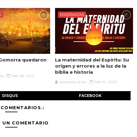
S
ENSEÑANZAS
Gomorra quedaron
La maternidad del Espíritu: Su
origen y errores a la luz de la
biblia e historia
dia
Feb 08, 2021
Apostasia al dia
Feb 10, 2020
DISQUS
FACEBOOK
 COMENTARIOS.:
R UN COMENTARIO