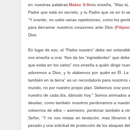
en nuestras palabras.
Mateo 6:6
nos enseña, “Mas tú, 
Padre que está en secreto; y tu Padre que ve en lo s
“Y orando, no uséis vanas repeticiones, como los genti
para derramar nuestros corazones ante Dios (
Filipe
Dios.
En lugar de eso, el “Padre nuestro” debe ser entendi
nos enseña a orar. Nos da los “ingredientes” que debe
que estás en los cielos” nos enseña a quién dirigir nue
adoremos a Dios, y lo alabemos por quién es Él. La f
también en la tierra” es un recordatorio para nosotros
mundo, no por nuestro propio plan. Debemos orar porq
nuestro de cada día, dánoslo hoy.” Somos animados a
deudas, como también nosotros perdonamos a nuestro
volvernos de ellos – asimismo, perdonar también a ot
Señor, “Y no nos metas en tentación, mas líbranos de
pecado y una solicitud de protección de los ataques del