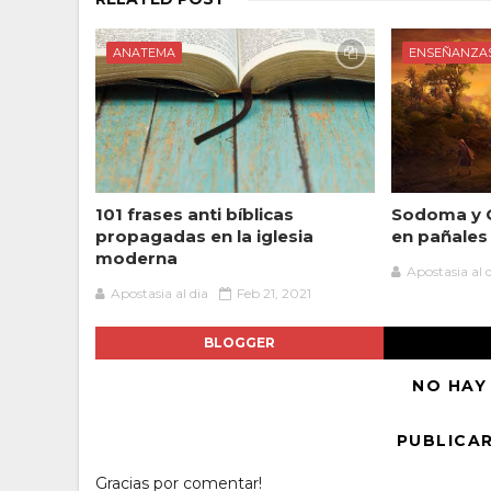
ANATEMA
ENSEÑANZA
101 frases anti bíblicas
Sodoma y 
propagadas en la iglesia
en pañales
moderna
Apostasia al 
Apostasia al dia
Feb 21, 2021
BLOGGER
NO HAY
PUBLICA
Gracias por comentar!