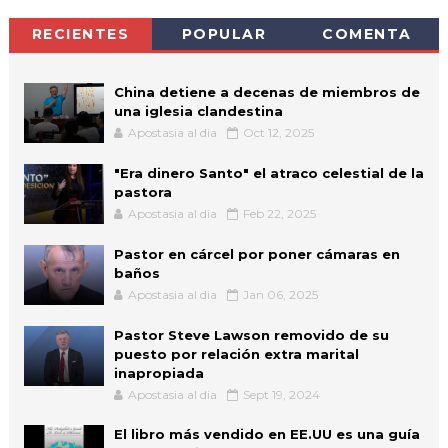
RECIENTES
POPULAR
COMENTA
China detiene a decenas de miembros de
una iglesia clandestina
Apostasia al dia
Oct 12, 2025
"Era dinero Santo" el atraco celestial de la
pastora
Apostasia al dia
Feb 22, 2025
Pastor en cárcel por poner cámaras en
baños
Apostasia al dia
Jan 06, 2025
Pastor Steve Lawson removido de su
puesto por relación extra marital
inapropiada
Apostasia al dia
Sept 19, 2024
El libro más vendido en EE.UU es una guía