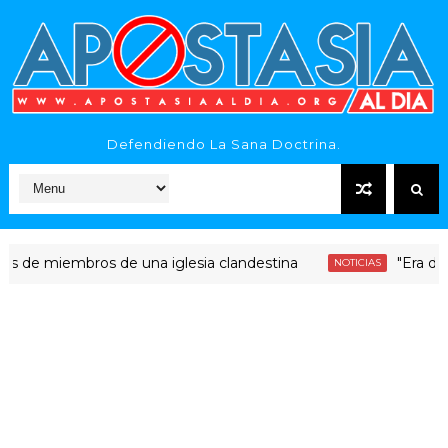
Defendiendo La Sana Doctrina.
iembros de una iglesia clandestina
"Era dinero San
NOTICIAS