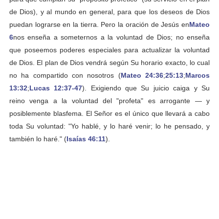
de Dios), y al mundo en general, para que los deseos de Dios
puedan lograrse en la tierra. Pero la oración de Jesús en
Mateo
6
nos enseña a someternos a la voluntad de Dios; no enseña
que poseemos poderes especiales para actualizar la voluntad
de Dios. El plan de Dios vendrá según Su horario exacto, lo cual
no ha compartido con nosotros (
Mateo 24:36
;
25:13
;
Marcos
13:32
;
Lucas 12:37-47
). Exigiendo que Su juicio caiga y Su
reino venga a la voluntad del "profeta" es arrogante — y
posiblemente blasfema. El Señor es el único que llevará a cabo
toda Su voluntad: "Yo hablé, y lo haré venir; lo he pensado, y
también lo haré." (
Isaías 46:11
).