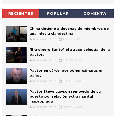
RECIENTES
POPULAR
COMENTA
China detiene a decenas de miembros de
una iglesia clandestina
Apostasia al dia
Oct 12, 2025
"Era dinero Santo" el atraco celestial de la
pastora
Apostasia al dia
Feb 22, 2025
Pastor en cárcel por poner cámaras en
baños
Apostasia al dia
Jan 06, 2025
Pastor Steve Lawson removido de su
puesto por relación extra marital
inapropiada
Apostasia al dia
Sept 19, 2024