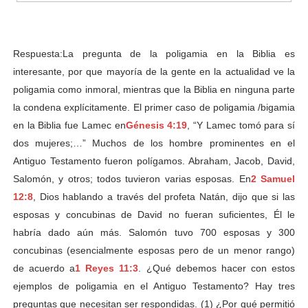
Respuesta:
La pregunta de la poligamia en la Biblia es
interesante, por que mayoría de la gente en la actualidad ve la
poligamia como inmoral, mientras que la Biblia en ninguna parte
la condena explícitamente. El primer caso de poligamia /bigamia
en la Biblia fue Lamec en
Génesis 4:19
, “Y Lamec tomó para sí
dos mujeres;…” Muchos de los hombre prominentes en el
Antiguo Testamento fueron polígamos. Abraham, Jacob, David,
Salomón, y otros; todos tuvieron varias esposas. En
2 Samuel
12:8
, Dios hablando a través del profeta Natán, dijo que si las
esposas y concubinas de David no fueran suficientes, Él le
habría dado aún más. Salomón tuvo 700 esposas y 300
concubinas (esencialmente esposas pero de un menor rango)
de acuerdo a
1 Reyes 11:3
. ¿Qué debemos hacer con estos
ejemplos de poligamia en el Antiguo Testamento? Hay tres
preguntas que necesitan ser respondidas. (1) ¿Por qué permitió