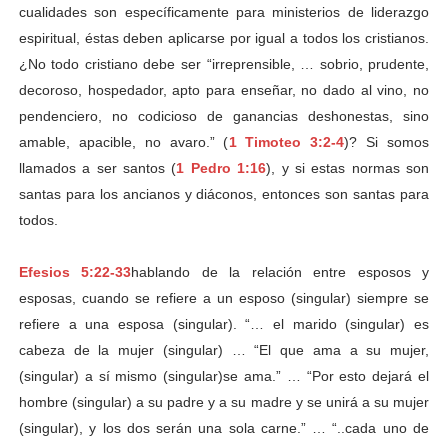
cualidades son específicamente para ministerios de liderazgo
espiritual, éstas deben aplicarse por igual a todos los cristianos.
¿No todo cristiano debe ser “irreprensible, … sobrio, prudente,
decoroso, hospedador, apto para enseñar, no dado al vino, no
pendenciero, no codicioso de ganancias deshonestas, sino
amable, apacible, no avaro.” (
1 Timoteo 3:2-4
)? Si somos
llamados a ser santos (
1 Pedro 1:16
), y si estas normas son
santas para los ancianos y diáconos, entonces son santas para
todos.
Efesios 5:22-33
hablando de la relación entre esposos y
esposas, cuando se refiere a un esposo (singular) siempre se
refiere a una esposa (singular). “… el marido (singular) es
cabeza de la mujer (singular) … “El que ama a su mujer,
(singular) a sí mismo (singular)se ama.” … “Por esto dejará el
hombre (singular) a su padre y a su madre y se unirá a su mujer
(singular), y los dos serán una sola carne.” … “..cada uno de