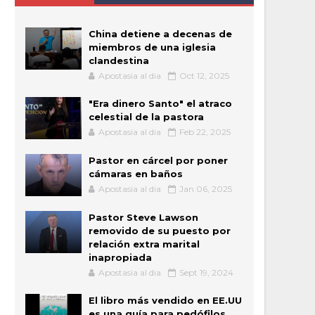
China detiene a decenas de
miembros de una iglesia
clandestina
Apostasia al dia
Oct 12, 2025
"Era dinero Santo" el atraco
celestial de la pastora
Apostasia al dia
Feb 22, 2025
Pastor en cárcel por poner
cámaras en baños
Apostasia al dia
Jan 06, 2025
Pastor Steve Lawson
removido de su puesto por
relación extra marital
inapropiada
Apostasia al dia
Sept 19, 2024
El libro más vendido en EE.UU
es una guía para pedófilos