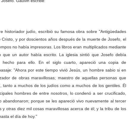
 Josefo. Gauvin escribe:
ebre historiador judío, escribió su famosa obra sobre "Antigüedades
e Cristo, y por doscientos años después de la muerte de Josefo, el
iempos no había impresoras. Los libros eran multiplicados mediante
lo que un autor había escrito. La iglesia sintió que Josefo debía
a hecho para ello. En el siglo cuarto, apareció una copia de
pasaje: "Ahora por este tiempo vivió Jesús, un hombre sabio si en
izador de obras maravillosas; maestro de aquellas personas que
í, tanto a muchos de los judíos como a muchos de los gentiles. Él
incipales hombres de entre nosotros, lo condenó a ser crucificado,
lo abandonaron; porque se les apareció vivo nuevamente al tercer
 y otras diez mil cosas maravillosas acerca de él; y la tribu de los
asta el día de hoy."