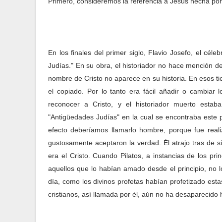
Primero, consideremos la referencia a Jesús hecha por
En los finales del primer siglo, Flavio Josefo, el cél
Judías." En su obra, el historiador no hace mención d
nombre de Cristo no aparece en su historia. En esos t
el copiado. Por lo tanto era fácil añadir o cambiar 
reconocer a Cristo, y el historiador muerto estab
"Antigüedades Judías" en la cual se encontraba este 
efecto deberíamos llamarlo hombre, porque fue real
gustosamente aceptaron la verdad. Él atrajo tras de s
era el Cristo. Cuando Pilatos, a instancias de los pr
aquellos que lo habían amado desde el principio, no 
día, como los divinos profetas habían profetizado estas
cristianos, así llamada por él, aún no ha desaparecido h