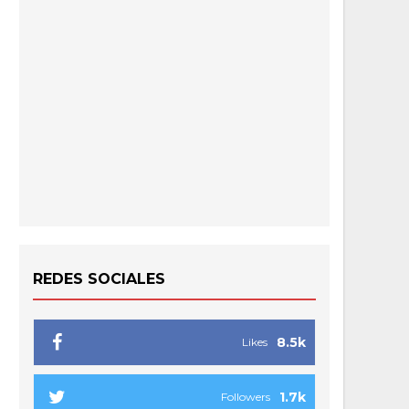
REDES SOCIALES
8.5k
Likes
1.7k
Followers