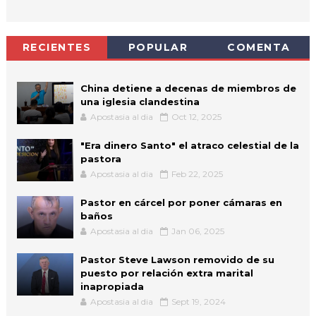
RECIENTES
POPULAR
COMENTA
China detiene a decenas de miembros de
una iglesia clandestina
Apostasia al dia
Oct 12, 2025
"Era dinero Santo" el atraco celestial de la
pastora
Apostasia al dia
Feb 22, 2025
Pastor en cárcel por poner cámaras en
baños
Apostasia al dia
Jan 06, 2025
Pastor Steve Lawson removido de su
puesto por relación extra marital
inapropiada
Apostasia al dia
Sept 19, 2024