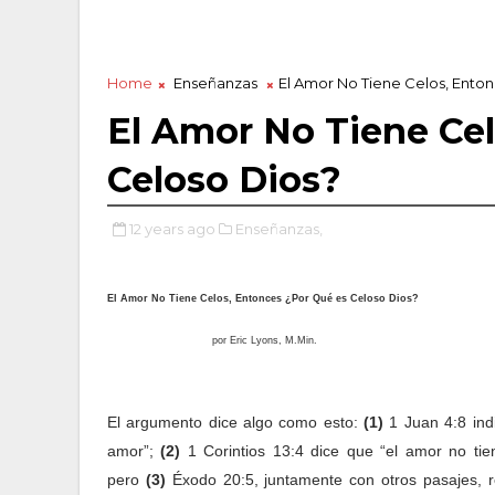
Home
Enseñanzas
El Amor No Tiene Celos, Ento
El Amor No Tiene Cel
Celoso Dios?
12 years ago
Enseñanzas,
El Amor No Tiene Celos, Entonces ¿Por Qué es Celoso Dios?
por
Eric Lyons
, M.Min.
El argumento dice algo como esto:
(1)
1 Juan 4:8 ind
amor”;
(2)
1 Corintios 13:4 dice que “el amor no tien
pero
(3)
Éxodo 20:5, juntamente con otros pasajes, 