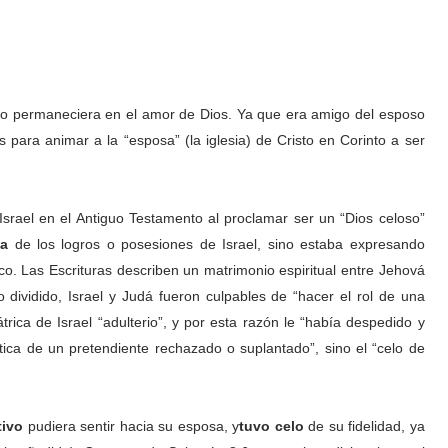
into permaneciera en el amor de Dios. Ya que era amigo del esposo
 para animar a la “esposa” (la iglesia) de Cristo en Corinto a ser
rael en el Antiguo Testamento al proclamar ser un “Dios celoso”
ia
de los logros o posesiones de Israel, sino estaba expresando
co. Las Escrituras describen un matrimonio espiritual entre Jehová
o dividido, Israel y Judá fueron culpables de “hacer el rol de una
trica de Israel “adulterio”, y por esta razón le “había despedido y
ática de un pretendiente rechazado o suplantado”, sino el “celo de
tivo
pudiera sentir hacia su esposa, y
tuvo celo
de su fidelidad, ya