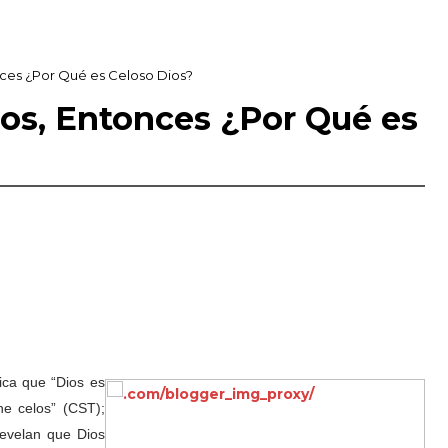
nces ¿Por Qué es Celoso Dios?
os, Entonces ¿Por Qué es
ica que “Dios es
e celos” (
CST
);
revelan que Dios