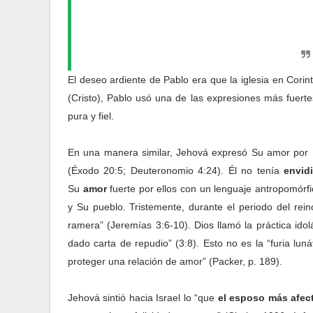
El deseo ardiente de Pablo era que la iglesia en Cor
(Cristo), Pablo usó una de las expresiones más fuertes
pura y fiel.
En una manera similar, Jehová expresó Su amor por Is
(Éxodo 20:5; Deuteronomio 4:24). Él no tenía
envid
Su
amor
fuerte por ellos con un lenguaje antropomórfi
y Su pueblo. Tristemente, durante el periodo del rein
ramera” (Jeremías 3:6-10). Dios llamó la práctica idolá
dado carta de repudio” (3:8). Esto no es la “furia lun
proteger una relación de amor” (Packer, p. 189).
Jehová sintió hacia Israel lo “que
el esposo más afec