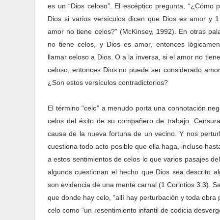
es un “Dios celoso”. El escéptico pregunta, “¿Cómo 
Dios si varios versículos dicen que Dios es amor y 1
amor no tiene celos?” (McKinsey, 1992). En otras pala
no tiene celos, y Dios es amor, entonces lógicame
llamar celoso a Dios. O a la inversa, si el amor no tiene
celoso, entonces Dios no puede ser considerado amo
¿Son estos versículos contradictorios?
El término “celo” a menudo porta una connotación neg
celos del éxito de su compañero de trabajo. Censura
causa de la nueva fortuna de un vecino. Y nos pertu
cuestiona todo acto posible que ella haga, incluso has
a estos sentimientos de celos lo que varios pasajes 
algunos cuestionan el hecho que Dios sea descrito al
son evidencia de una mente carnal (1 Corintios 3:3). S
que donde hay celo, “allí hay perturbación y toda obra p
celo como “un resentimiento infantil de codicia desverg