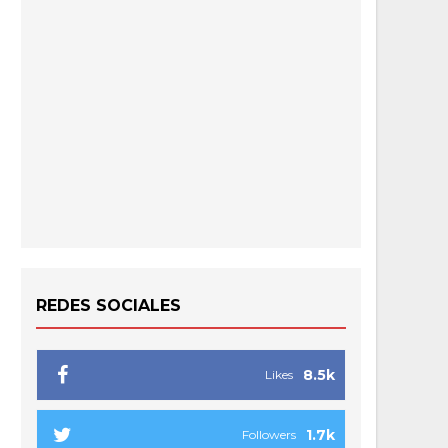
REDES SOCIALES
8.5k
Likes
1.7k
Followers