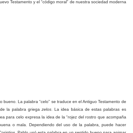
uevo Testamento y el “código moral” de nuestra sociedad moderna
do bueno. La palabra “celo” se traduce en el Antiguo Testamento de
de la palabra griega
zelos
. La idea básica de estas palabras es
brea para celo expresa la idea de la “rojez del rostro que acompaña
 buena o mala. Dependiendo del uso de la palabra, puede hacer
Corintios, Pablo usó esta palabra en un sentido bueno para animar