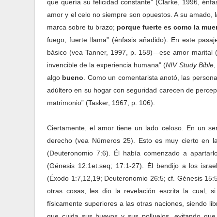
que quería su felicidad constante” (Clarke, 1996, énf
amor y el celo no siempre son opuestos. A su amado, 
marca sobre tu brazo;
porque fuerte es como la muer
fuego, fuerte llama” (énfasis añadido). En este pasa
básico (vea Tanner, 1997, p. 158)—ese amor marital (a
invencible de la experiencia humana” (
NIV
Study Bible
,
algo
bueno
. Como un comentarista anotó, las persona
adúltero en su hogar con seguridad carecen de percepc
matrimonio” (Tasker, 1967, p. 106).
Ciertamente, el amor tiene un lado celoso. En un se
derecho (vea Números 25). Esto es muy cierto en la 
(Deuteronomio 7:6). Él había comenzado a apartarl
(Génesis 12:1et.seq; 17:1-27). Él bendijo a los isra
(Éxodo 1:7,12,19; Deuteronomio 26:5; cf. Génesis 15:5; 
otras cosas, les dio la revelación escrita la cual, 
físicamente superiores a las otras naciones, siendo
que cuida sus huevos y sus polluelos, evitando que o