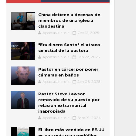
China detiene a decenas de
miembros de una iglesia
clandestina
Apostasia al dia
Oct 12, 2025
"Era dinero Santo" el atraco
celestial de la pastora
Apostasia al dia
Feb 22, 2025
Pastor en cárcel por poner
cámaras en baños
Apostasia al dia
Jan 06, 2025
Pastor Steve Lawson
removido de su puesto por
relación extra marital
inapropiada
Apostasia al dia
Sept 19, 2024
El libro más vendido en EE.UU
es una guía para pedófilos