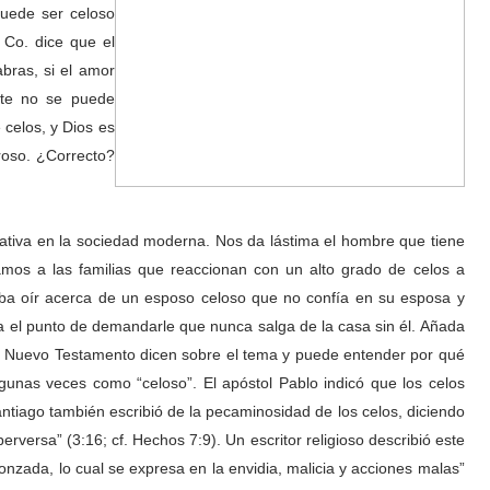
puede ser celoso
 Co. dice que el
bras, si el amor
nte no se puede
 celos, y Dios es
roso. ¿Correcto?
ativa en la sociedad moderna. Nos da lástima el hombre que tiene
mos a las familias que reaccionan con un alto grado de celos a
rba oír acerca de un esposo celoso que no confía en su esposa y
ta el punto de demandarle que nunca salga de la casa sin él. Añada
del Nuevo Testamento dicen sobre el tema y puede entender por qué
gunas veces como “celoso”. El apóstol Pablo indicó que los celos
antiago también escribió de la pecaminosidad de los celos, diciendo
erversa” (3:16; cf. Hechos 7:9). Un escritor religioso describió este
onzada, lo cual se expresa en la envidia, malicia y acciones malas”