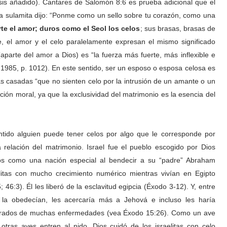
asis añadido). Cantares de Salomón 8:6 es prueba adicional que el
la sulamita dijo: “Ponme como un sello sobre tu corazón, como una
te el amor; duros como el Seol los celos
; sus brasas, brasas de
je, el amor y el celo paralelamente expresan el mismo significado
parte del amor a Dios) es “la fuerza más fuerte, más inflexible e
 1985, p. 1012). En este sentido, ser un esposo o esposa celosa es
s casadas “que no sienten celo por la intrusión de un amante o un
ión moral, ya que la exclusividad del matrimonio es la esencia del
ntido alguien puede tener celos por algo que le corresponde por
relación del matrimonio. Israel fue el pueblo escogido por Dios
os como una nación especial al bendecir a su “padre” Abraham
elitas con mucho crecimiento numérico mientras vivían en Egipto
46:3). Él les liberó de la esclavitud egipcia (Éxodo 3-12). Y, entre
si la obedecían, les acercaría más a Jehová e incluso les haría
 librados de muchas enfermedades (vea Éxodo 15:26). Como un ave
tras aves entren al nido, Dios cuidó de los israelitas con celo