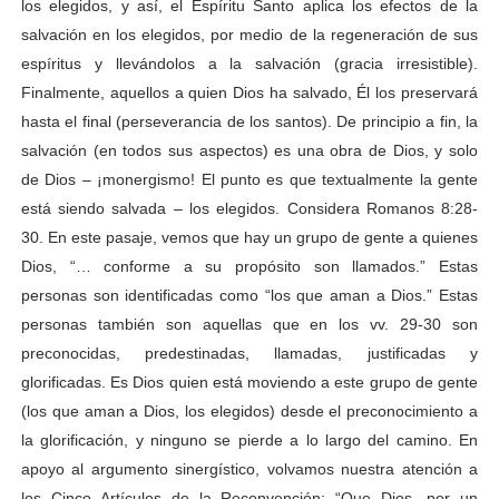
los elegidos, y así, el Espíritu Santo aplica los efectos de la
salvación en los elegidos, por medio de la regeneración de sus
espíritus y llevándolos a la salvación (gracia irresistible).
Finalmente, aquellos a quien Dios ha salvado, Él los preservará
hasta el final (perseverancia de los santos). De principio a fin, la
salvación (en todos sus aspectos) es una obra de Dios, y solo
de Dios – ¡monergismo! El punto es que textualmente la gente
está siendo salvada – los elegidos. Considera Romanos 8:28-
30. En este pasaje, vemos que hay un grupo de gente a quienes
Dios, “… conforme a su propósito son llamados.” Estas
personas son identificadas como “los que aman a Dios.” Estas
personas también son aquellas que en los vv. 29-30 son
preconocidas, predestinadas, llamadas, justificadas y
glorificadas. Es Dios quien está moviendo a este grupo de gente
(los que aman a Dios, los elegidos) desde el preconocimiento a
la glorificación, y ninguno se pierde a lo largo del camino. En
apoyo al argumento sinergístico, volvamos nuestra atención a
los Cinco Artículos de la Reconvención: “Que Dios, por un