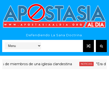
Defendiendo La Sana Doctrina.
iembros de una iglesia clandestina
"Era dinero San
NOTICIAS