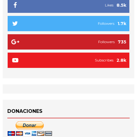
8.5k
Likes
1.7k
Followers
735
Followers
2.8k
Subscribes
DONACIONES