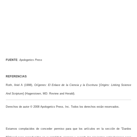
FUENTE
:
Apologetics Press
REFERENCIAS
Roth, Ariel A (1998),
Orígenes: El Enlace de la Ciencia y la Escritura
[
Origins: Linking Science
And Scripture
] (Hagerstown, MD: Review and Herald).
Derechos de autor © 2008 Apologetics Press, Inc. Todos los derechos están reservados.
Estamos complacidos de conceder permiso para que los artículos en la sección de "Dardos