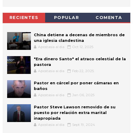
RECIENTES
POPULAR
COMENTA
China detiene a decenas de miembros de
una iglesia clandestina
Apostasia al dia
Oct 12, 2025
"Era dinero Santo" el atraco celestial de la
pastora
Apostasia al dia
Feb 22, 2025
Pastor en cárcel por poner cámaras en
baños
Apostasia al dia
Jan 06, 2025
Pastor Steve Lawson removido de su
puesto por relación extra marital
inapropiada
Apostasia al dia
Sept 19, 2024