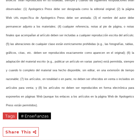
Bíblicos" sean reproducidos en su totalidad, siempre y cuando las siguientes estipulaciones sean
observadas: (1) Apologetics Press debe ser designada como la editorial original; (2) la página
Web
específica de Apologetics Press debe ser anotada; (3) el nombre del autor debe
URL
permanecer adjunto a los materiales; (4) cualquier referencia, notas al pie de página, o notas
finales que acompañan al artículo deben ser incluidas a cualquier reproducción escrita del artículo;
(5) las alteraciones de cualquier clase están estrictamente prohibidas (e.g., las fotografías, tablas,
gráficos, citas, etc. deben ser reproducidos exactamente como aparecen en el original); (6) la
adaptación del material escrito (e.g., publicar un artículo en varias partes) está permitida, siempre
y cuando lo completo del material sea hecho disponible, sin editar, en una extensión de tiempo
razonable; (7) los artículos, en totalidad o en parte, no deben ser ofrecidos en venta o incluidos en
artículos para venta; y (8) los artículos no deben ser reproducidos en forma electrónica para
exponerlos en páginas Web (aunque los enlaces a los artículos en la página Web de Apologetics
Press están permitidos).
Tags
# Enseñanzas
Share This