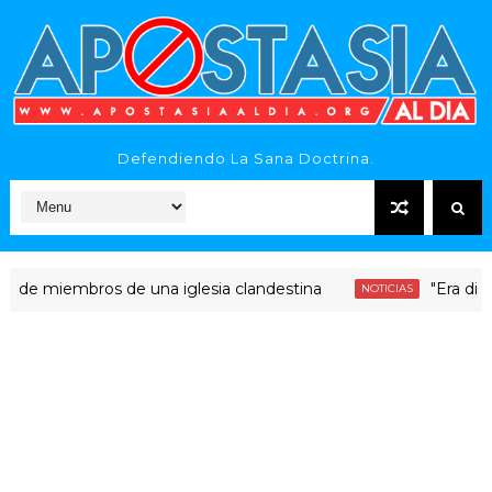
Defendiendo La Sana Doctrina.
iembros de una iglesia clandestina
"Era dinero Sant
NOTICIAS