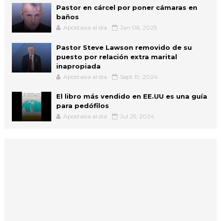
Pastor en cárcel por poner cámaras en
baños
Apostasia al dia
Jan 06, 2025
Pastor Steve Lawson removido de su
puesto por relación extra marital
inapropiada
Apostasia al dia
Sept 19, 2024
El libro más vendido en EE.UU es una guía
para pedófilos
Apostasia al dia
Jul 25, 2024