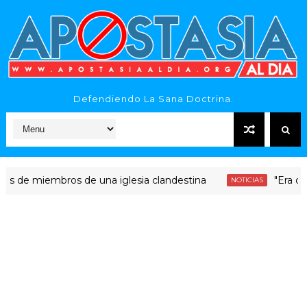
Defendiendo La Sana Doctrina.
 miembros de una iglesia clandestina
"Era dinero Sa
NOTICIAS