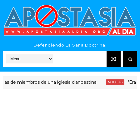
Defendiendo La Sana Doctrina.
 miembros de una iglesia clandestina
"Era dinero S
NOTICIAS