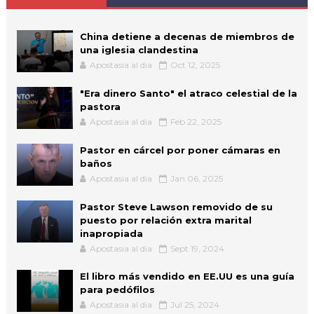
China detiene a decenas de miembros de
una iglesia clandestina
Apostasia al dia
Oct 12, 2025
"Era dinero Santo" el atraco celestial de la
pastora
Apostasia al dia
Feb 22, 2025
Pastor en cárcel por poner cámaras en
baños
Apostasia al dia
Jan 06, 2025
Pastor Steve Lawson removido de su
puesto por relación extra marital
inapropiada
Apostasia al dia
Sept 19, 2024
El libro más vendido en EE.UU es una guía
para pedófilos
Apostasia al dia
Jul 25, 2024