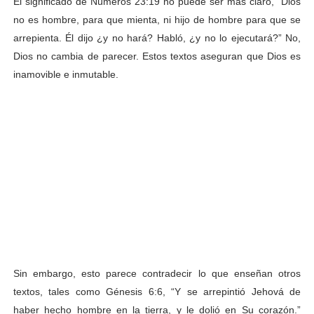
El significado de Números 23:19 no puede ser más claro, “Dios
no es hombre, para que mienta, ni hijo de hombre para que se
arrepienta. Él dijo ¿y no hará? Habló, ¿y no lo ejecutará?” No,
Dios no cambia de parecer. Estos textos aseguran que Dios es
inamovible e inmutable.
Sin embargo, esto parece contradecir lo que enseñan otros
textos, tales como Génesis 6:6, “Y se arrepintió Jehová de
haber hecho hombre en la tierra, y le dolió en Su corazón.”