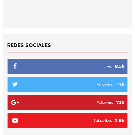
REDES SOCIALES
8.5k
Likes
1.7k
Followers
735
Followers
2.8k
Subscribes