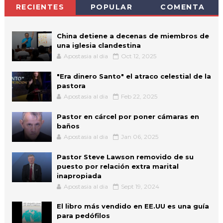
RECIENTES
POPULAR
COMENTA
China detiene a decenas de miembros de
una iglesia clandestina
Apostasia al dia
Oct 12, 2025
"Era dinero Santo" el atraco celestial de la
pastora
Apostasia al dia
Feb 22, 2025
Pastor en cárcel por poner cámaras en
baños
Apostasia al dia
Jan 06, 2025
Pastor Steve Lawson removido de su
puesto por relación extra marital
inapropiada
Apostasia al dia
Sept 19, 2024
El libro más vendido en EE.UU es una guía
para pedófilos