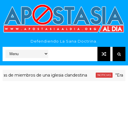
Defendiendo La Sana Doctrina.
e miembros de una iglesia clandestina
"Era dinero 
NOTICIAS