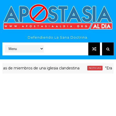
Defendiendo La Sana Doctrina.
 miembros de una iglesia clandestina
"Era dinero S
NOTICIAS