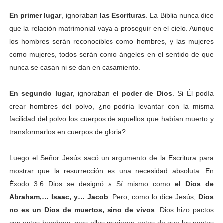
En primer lugar
, ignoraban
las Escrituras
. La Biblia nunca dice
que la relación matrimonial vaya a proseguir en el cielo. Aunque
los hombres serán reconocibles como hombres, y las mujeres
como mujeres, todos serán como ángeles en el sentido de que
nunca se casan ni se dan en casamiento.
En segundo lugar
, ignoraban
el poder de Dios
. Si Él podía
crear hombres del polvo, ¿no podría levantar con la misma
facilidad del polvo los cuerpos de aquellos que habían muerto y
transformarlos en cuerpos de gloria?
Luego el Señor Jesús sacó un argumento de la Escritura para
mostrar que la resurrección es una necesidad absoluta. En
Éxodo 3:6 Dios se designó a Sí mismo como
el
Dios de
Abraham,… Isaac, y… Jacob
. Pero, como lo dice Jesús,
Dios
no es un Dios de
muertos, sino de vivos
. Dios hizo pactos
con estos hombres, mas ellos murieron antes de que los pactos