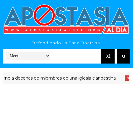
Defendiendo La Sana Doctrina.
 decenas de miembros de una iglesia clandestina
"
NOTICIAS