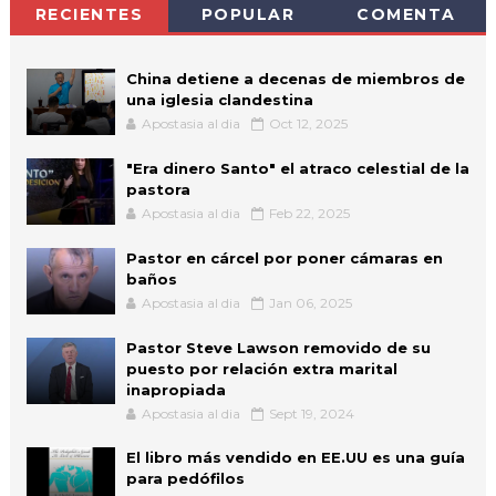
RECIENTES
POPULAR
COMENTA
China detiene a decenas de miembros de
una iglesia clandestina
Apostasia al dia
Oct 12, 2025
"Era dinero Santo" el atraco celestial de la
pastora
Apostasia al dia
Feb 22, 2025
Pastor en cárcel por poner cámaras en
baños
Apostasia al dia
Jan 06, 2025
Pastor Steve Lawson removido de su
puesto por relación extra marital
inapropiada
Apostasia al dia
Sept 19, 2024
El libro más vendido en EE.UU es una guía
para pedófilos