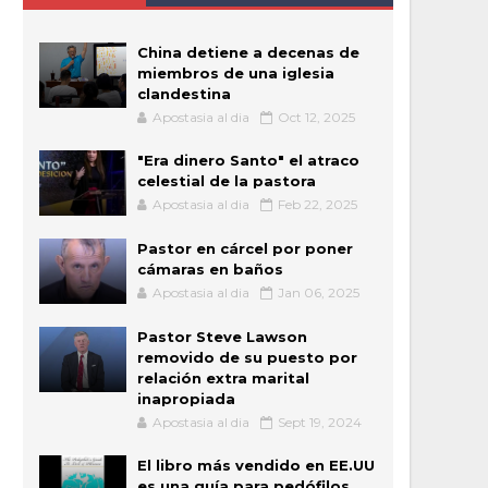
China detiene a decenas de
miembros de una iglesia
clandestina
Apostasia al dia
Oct 12, 2025
"Era dinero Santo" el atraco
celestial de la pastora
Apostasia al dia
Feb 22, 2025
Pastor en cárcel por poner
cámaras en baños
Apostasia al dia
Jan 06, 2025
Pastor Steve Lawson
removido de su puesto por
relación extra marital
inapropiada
Apostasia al dia
Sept 19, 2024
El libro más vendido en EE.UU
es una guía para pedófilos