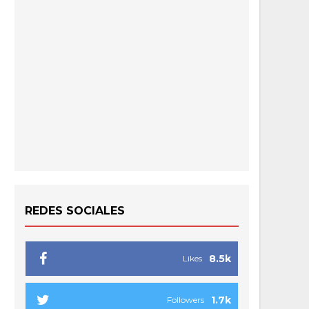
REDES SOCIALES
8.5k
Likes
1.7k
Followers