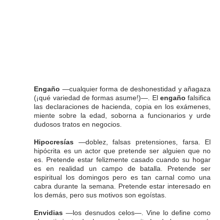
Engaño
—cualquier forma de deshonestidad y añagaza
(¡qué variedad de formas asume!)—. El
engaño
falsifica
las declaraciones de hacienda, copia en los exámenes,
miente sobre la edad, soborna a funcionarios y urde
dudosos tratos en negocios.
Hipocresías
—doblez, falsas pretensiones, farsa. El
hipócrita es un actor que pretende ser alguien que no
es. Pretende estar felizmente casado cuando su hogar
es en realidad un campo de batalla. Pretende ser
espiritual los domingos pero es tan carnal como una
cabra durante la semana. Pretende estar interesado en
los demás, pero sus motivos son egoístas.
Envidias
—los desnudos celos—. Vine lo define como