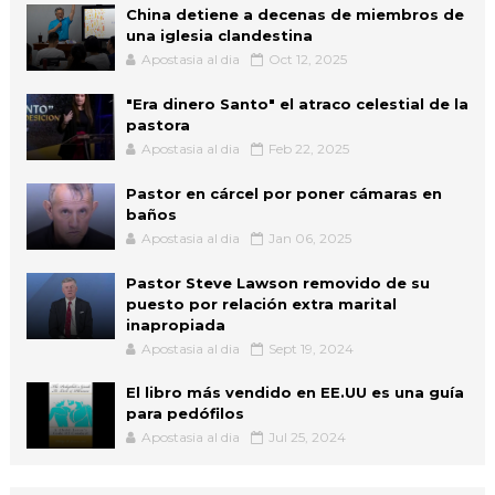
China detiene a decenas de miembros de
una iglesia clandestina
Apostasia al dia
Oct 12, 2025
"Era dinero Santo" el atraco celestial de la
pastora
Apostasia al dia
Feb 22, 2025
Pastor en cárcel por poner cámaras en
baños
Apostasia al dia
Jan 06, 2025
Pastor Steve Lawson removido de su
puesto por relación extra marital
inapropiada
Apostasia al dia
Sept 19, 2024
El libro más vendido en EE.UU es una guía
para pedófilos
Apostasia al dia
Jul 25, 2024