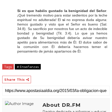
Si es que habéis gustado la benignidad del Señor
.
¡Qué tremendo motivo para estar sedientos por la leche
espiritual no adulterada! El
si
no expresa duda alguna:
hemos
gustado y visto que el Señor es bueno (Sal.
34:8). Su sacrificio por nosotros fue un acto de indecible
bondad y benignidad (Tit. 3:4). Lo que ya hemos
gustado de Su benignidad debería avivar nuestro
apetito para alimentarnos más de Él. El dulce sabor de
la comunión con Él debería hacernos temer el
pensamiento de jamás apartarnos de Él.
Tags
# Enseñanzas
Share This
About DR.FM
Pagína dedicada a informar y educar