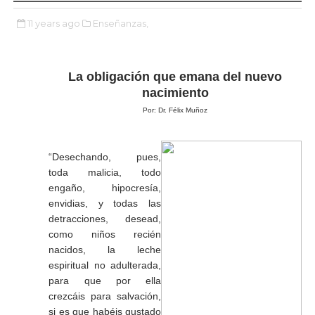
11 years ago
Enseñanzas,
La
obligación que emana del nuevo
nacimiento
Por: Dr. Félix Muñoz
“Desechando, pues,
toda malicia, todo
engaño, hipocresía,
envidias, y todas las
detracciones, desead,
como niños recién
nacidos, la leche
espiritual no adulterada,
para que por ella
crezcáis para salvación,
si es que habéis gustado