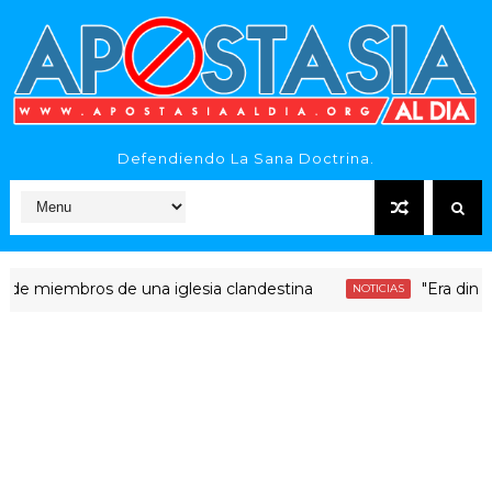
Defendiendo La Sana Doctrina.
embros de una iglesia clandestina
"Era dinero Santo
NOTICIAS