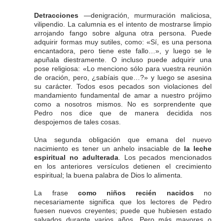
Detracciones
—denigración, murmuración maliciosa,
vilipendio. La calumnia es el intento de mostrarse limpio
arrojando fango sobre alguna otra persona. Puede
adquirir formas muy sutiles, como: «Sí, es una persona
encantadora, pero tiene este fallo…», y luego se le
apuñala diestramente. O incluso puede adquirir una
pose religiosa: «Lo menciono sólo para vuestra reunión
de oración, pero, ¿sabíais que…?» y luego se asesina
su carácter. Todos esos pecados son violaciones del
mandamiento fundamental de amar a nuestro prójimo
como a nosotros mismos. No es sorprendente que
Pedro nos dice que de manera decidida nos
despojemos de tales cosas.
Una segunda obligación que emana del nuevo
nacimiento es tener un anhelo insaciable de
la leche
espiritual no adulterada
. Los pecados mencionados
en los anteriores versículos detienen el crecimiento
espiritual; la buena palabra de Dios lo alimenta.
La frase
como niños recién nacidos
no
necesariamente significa que los lectores de Pedro
fuesen nuevos creyentes; puede que hubiesen estado
salvados durante varios años. Pero más mayores o