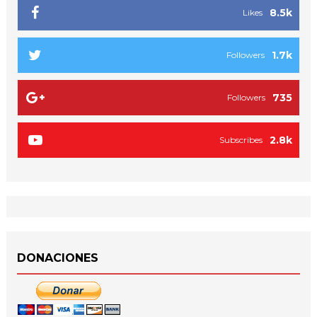
8.5k
Likes
1.7k
Followers
735
Followers
2.8k
Subscribes
DONACIONES