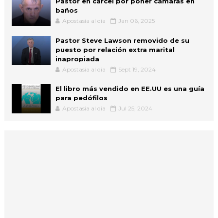
Pastor en cárcel por poner cámaras en
baños
Apostasia al dia
Jan 06, 2025
Pastor Steve Lawson removido de su
puesto por relación extra marital
inapropiada
Apostasia al dia
Sept 19, 2024
El libro más vendido en EE.UU es una guía
para pedófilos
Apostasia al dia
Jul 25, 2024