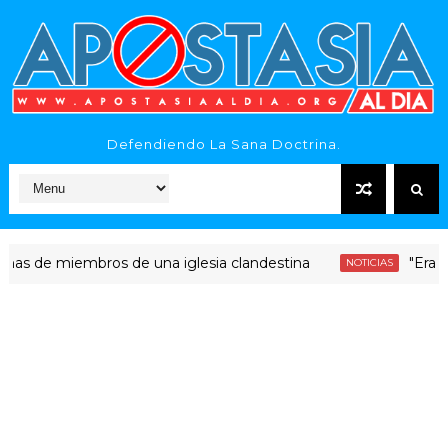
Defendiendo La Sana Doctrina.
e miembros de una iglesia clandestina
"Era dinero 
NOTICIAS