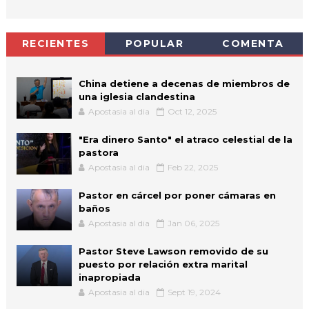
RECIENTES
POPULAR
COMENTA
China detiene a decenas de miembros de
una iglesia clandestina
Apostasia al dia
Oct 12, 2025
"Era dinero Santo" el atraco celestial de la
pastora
Apostasia al dia
Feb 22, 2025
Pastor en cárcel por poner cámaras en
baños
Apostasia al dia
Jan 06, 2025
Pastor Steve Lawson removido de su
puesto por relación extra marital
inapropiada
Apostasia al dia
Sept 19, 2024