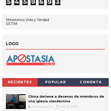
5
4
5
9
6
9
3
Ministerios Vida y Verdad
SETIM
LOGO
RECIENTES
POPULAR
COMENTA
China detiene a decenas de miembros de
una iglesia clandestina
Apostasia al dia
Oct 12, 2025