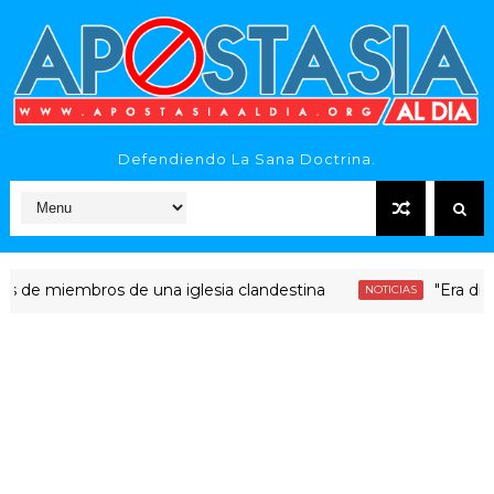
Defendiendo La Sana Doctrina.
iembros de una iglesia clandestina
"Era dinero San
NOTICIAS