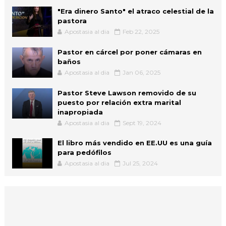
"Era dinero Santo" el atraco celestial de la
pastora
Apostasia al dia
Feb 22, 2025
Pastor en cárcel por poner cámaras en
baños
Apostasia al dia
Jan 06, 2025
Pastor Steve Lawson removido de su
puesto por relación extra marital
inapropiada
Apostasia al dia
Sept 19, 2024
El libro más vendido en EE.UU es una guía
para pedófilos
Apostasia al dia
Jul 25, 2024