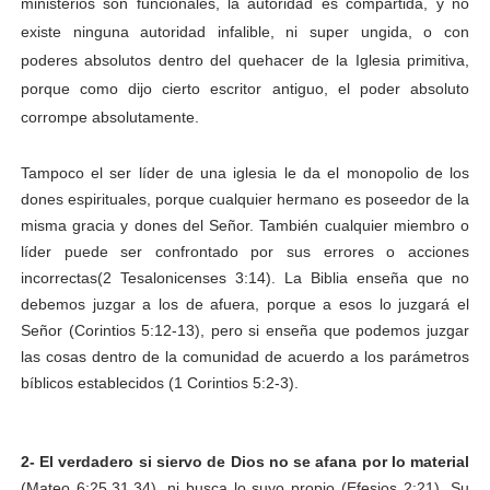
ministerios son funcionales, la autoridad es compartida, y no
existe ninguna autoridad infalible, ni super ungida, o con
poderes absolutos dentro del quehacer de la Iglesia primitiva,
porque como dijo cierto escritor antiguo, el poder absoluto
corrompe absolutamente.
Tampoco el ser líder de una iglesia le da el monopolio de los
dones espirituales, porque cualquier hermano es poseedor de la
misma gracia y dones del Señor. También cualquier miembro o
líder puede ser confrontado por sus errores o acciones
incorrectas(2 Tesalonicenses 3:14). La Biblia enseña que no
debemos juzgar a los de afuera, porque a esos lo juzgará el
Señor (Corintios 5:12-13), pero si enseña que podemos juzgar
las cosas dentro de la comunidad de acuerdo a los parámetros
bíblicos establecidos (1 Corintios 5:2-3).
2-
El verdadero si siervo de Dios no se afana por lo material
(Mateo 6:25,31,34), ni busca lo suyo propio (Efesios 2:21). Su