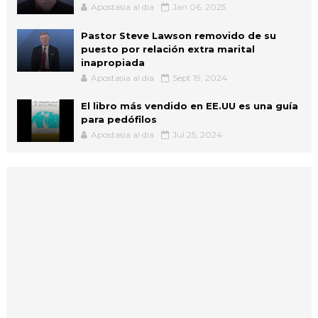
Apostasia al dia
Jan 06, 2025
Pastor Steve Lawson removido de su
puesto por relación extra marital
inapropiada
Apostasia al dia
Sept 19, 2024
El libro más vendido en EE.UU es una guía
para pedófilos
Apostasia al dia
Jul 25, 2024