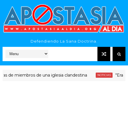
Defendiendo La Sana Doctrina.
 miembros de una iglesia clandestina
"Era dinero S
NOTICIAS