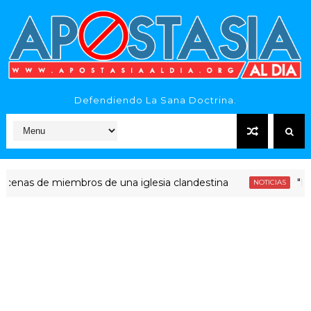
Defendiendo La Sana Doctrina.
s de miembros de una iglesia clandestina
"Era dine
NOTICIAS