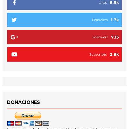
8.5k
Likes
1.7k
Followers
735
Followers
2.8k
Subscribes
DONACIONES