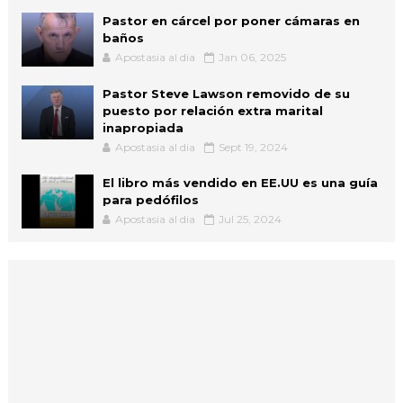
Pastor en cárcel por poner cámaras en
baños
Apostasia al dia
Jan 06, 2025
Pastor Steve Lawson removido de su
puesto por relación extra marital
inapropiada
Apostasia al dia
Sept 19, 2024
El libro más vendido en EE.UU es una guía
para pedófilos
Apostasia al dia
Jul 25, 2024