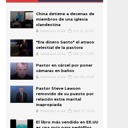
China detiene a decenas de
miembros de una iglesia
clandestina
Apostasia al dia
Oct 12, 2025
"Era dinero Santo" el atraco
celestial de la pastora
Apostasia al dia
Feb 22, 2025
Pastor en cárcel por poner
cámaras en baños
Apostasia al dia
Jan 06, 2025
Pastor Steve Lawson
removido de su puesto por
relación extra marital
inapropiada
Apostasia al dia
Sept 19, 2024
El libro más vendido en EE.UU
es una guía para pedófilos