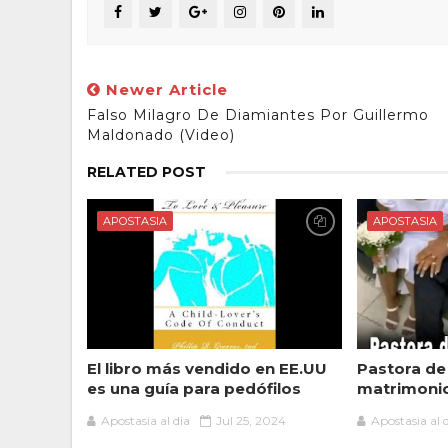
Newer Article
Falso Milagro De Diamiantes Por Guillermo
Maldonado (Video)
RELATED POST
APOSTASIA
APOSTASIA
El libro más vendido en EE.UU
Pastora de
es una guía para pedófilos
matrimonio
Apostasia al dia
Jul 25, 2024
Apostasia al 