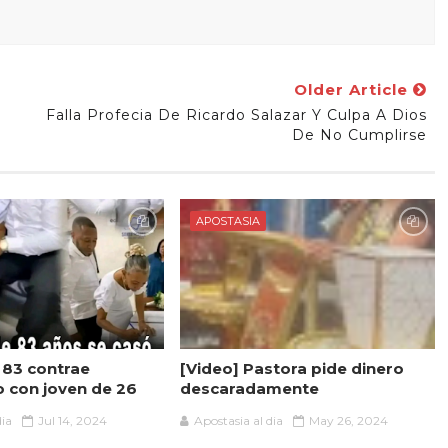
Older Article
Falla Profecia De Ricardo Salazar Y Culpa A Dios
De No Cumplirse
APOSTASIA
 83 contrae
[Video] Pastora pide dinero
 con joven de 26
descaradamente
dia
Jul 14, 2024
Apostasia al dia
May 26, 2024