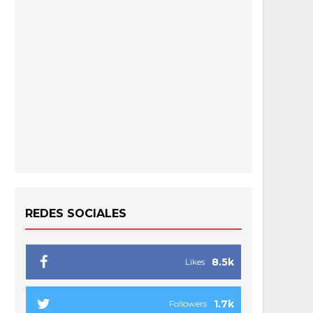
REDES SOCIALES
8.5k
Likes
1.7k
Followers