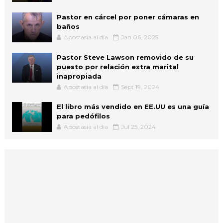
Pastor en cárcel por poner cámaras en
baños
Apostasia al dia
Jan 06, 2025
Pastor Steve Lawson removido de su
puesto por relación extra marital
inapropiada
Apostasia al dia
Sept 19, 2024
El libro más vendido en EE.UU es una guía
para pedófilos
Apostasia al dia
Jul 25, 2024