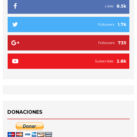
8.5k
Likes
1.7k
Followers
735
Followers
2.8k
Subscribes
DONACIONES