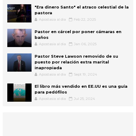
"Era dinero Santo" el atraco celestial de la
pastora
Apostasia al dia
Feb 22, 2025
Pastor en cárcel por poner cámaras en
baños
Apostasia al dia
Jan 06, 2025
Pastor Steve Lawson removido de su
puesto por relación extra marital
inapropiada
Apostasia al dia
Sept 19, 2024
El libro más vendido en EE.UU es una guía
para pedófilos
Apostasia al dia
Jul 25, 2024