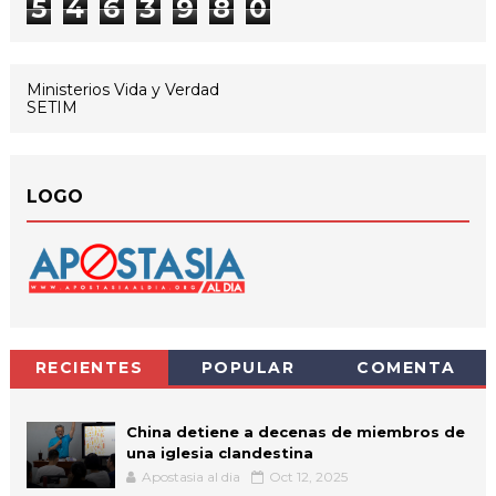
5
4
6
3
9
8
0
Ministerios Vida y Verdad
SETIM
LOGO
RECIENTES
POPULAR
COMENTA
China detiene a decenas de miembros de
una iglesia clandestina
Apostasia al dia
Oct 12, 2025