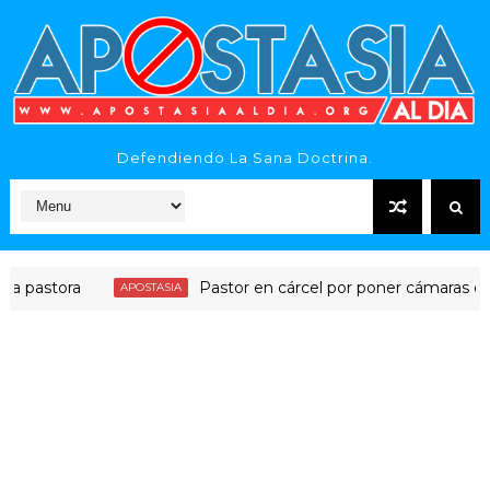
Defendiendo La Sana Doctrina.
tora
Pastor en cárcel por poner cámaras en baños
APOSTASIA