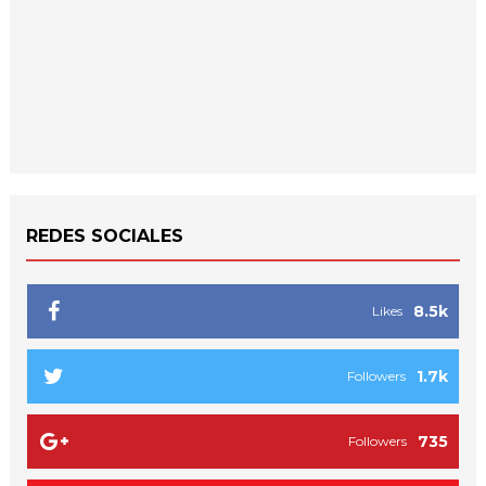
REDES SOCIALES
8.5k
Likes
1.7k
Followers
735
Followers