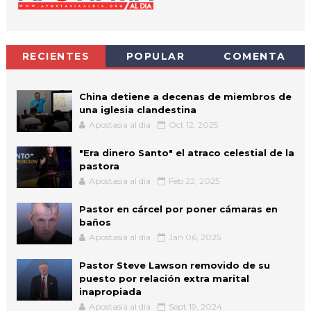
RECIENTES
POPULAR
COMENTA
China detiene a decenas de miembros de
una iglesia clandestina
Apostasia al dia
Oct 12, 2025
"Era dinero Santo" el atraco celestial de la
pastora
Apostasia al dia
Feb 22, 2025
Pastor en cárcel por poner cámaras en
baños
Apostasia al dia
Jan 06, 2025
Pastor Steve Lawson removido de su
puesto por relación extra marital
inapropiada
Apostasia al dia
Sept 19, 2024