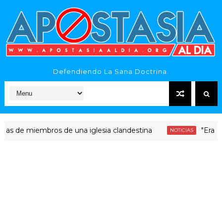
Defendiendo La Sana Doctrina.
e miembros de una iglesia clandestina
"Era dinero 
NOTICIAS